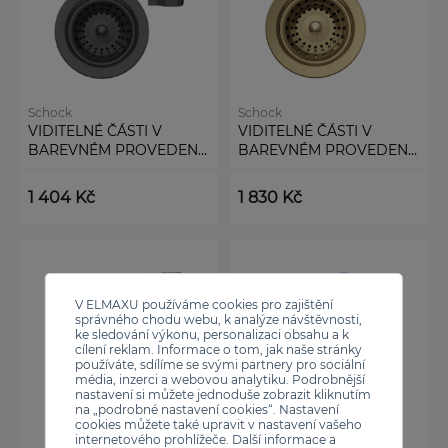
Schock
Schock
VIDITELNÉ ČÁSTI V
VIDITELNÉ ČÁSTI V
BAREVNÉM PROVEDENÍ
BAREVNÉM PROVEDENÍ
GUNMETAL 400051GUM
WHITE GOLD /
400055WGO
1 404 Kč
1 830 Kč
V ELMAXU používáme cookies pro zajištění
správného chodu webu, k analýze návštěvnosti,
ke sledování výkonu, personalizaci obsahu a k
cílení reklam. Informace o tom, jak naše stránky
používáte, sdílíme se svými partnery pro sociální
média, inzerci a webovou analytiku. Podrobnější
nastavení si můžete jednoduše zobrazit kliknutím
na „podrobné nastavení cookies“. Nastavení
cookies můžete také upravit v nastavení vašeho
internetového prohlížeče. Další informace a