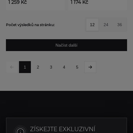
1 259 Kč
1 174 Kč
12
24
36
Počet výsledků na stránku:
Načíst další
1
2
3
4
5
ZÍSKEJTE EXKLUZIVNÍ