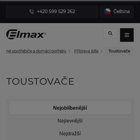
+420 599 529 262
Čeština
robné spotřebiče a domácí potřeby
Příprava jídla
Toustovače
TOUSTOVAČE
Nejoblíbenější
Nejlevnější
Nejdražší