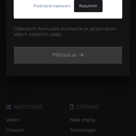
Podrobné nastavení
Rozumím
Odesláním formuláře souhlasíte se zpracováním
Vašich osobních údajů.
Přihlásit se
KATEGORIE
STRÁNKY
Vaření
Naše značky
Chlazení
Technologie