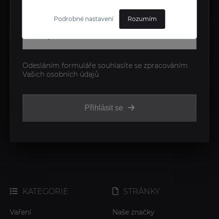
kdykoliv odhlásit.
Podrobné nastavení
Rozumím
Odesláním formuláře souhlasíte se zpracováním
Vašich osobních údajů.
Přihlásit se
KATEGORIE
STRÁNKY
Vaření
Naše značky