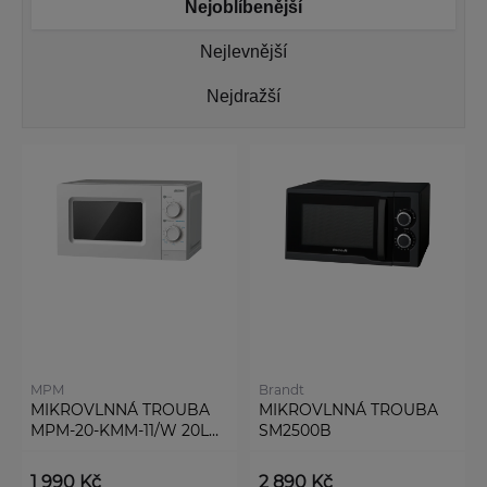
Nejoblíbenější
Nejlevnější
Nejdražší
MPM
Brandt
MIKROVLNNÁ TROUBA
MIKROVLNNÁ TROUBA
MPM-20-KMM-11/W 20L
SM2500B
WHITE
1 990 Kč
2 890 Kč