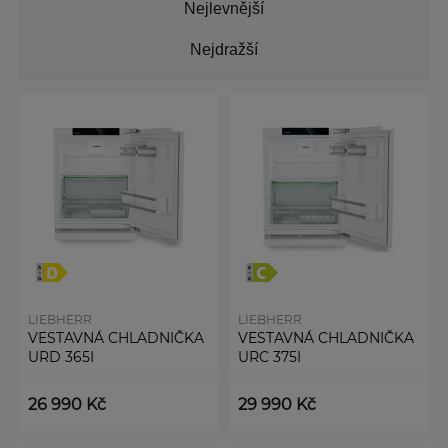
Nejlevnější
Nejdražší
LIEBHERR
LIEBHERR
VESTAVNÁ CHLADNIČKA
VESTAVNÁ CHLADNIČKA
URD 365I
URC 375I
26 990 Kč
29 990 Kč