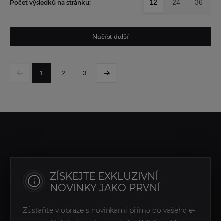
12
24
36
Počet výsledků na stránku:
Načíst další
1
2
3
ZÍSKEJTE EXKLUZIVNÍ
NOVINKY JAKO PRVNÍ
Zůstaňte v obraze s novinkami přímo do vašeho e-