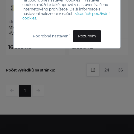
na „podrobné nastavení cookies“. Nastavení
cookies můžete také upravit v nastavení vašeho
internetového prohlížeče. Další informace a
nastavení naleznete v našich
zásadách používání
cookies
.
Kluge
Kluge
MYČKA VESTAVNÁ
MYČKA VESTAVNÁ
KVD6110P
KVD6100P
Podrobné nastavení
Rozumím
16 990 Kč
12 990 Kč
12
24
36
Počet výsledků na stránku:
1