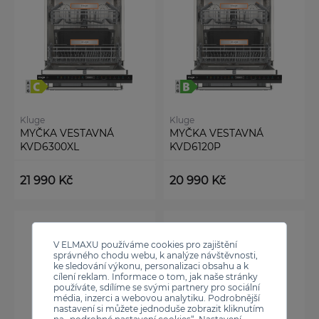
Kluge
Kluge
MYČKA VESTAVNÁ
MYČKA VESTAVNÁ
KVD6300XL
KVD6120P
21 990 Kč
20 990 Kč
V ELMAXU používáme cookies pro zajištění
správného chodu webu, k analýze návštěvnosti,
ke sledování výkonu, personalizaci obsahu a k
cílení reklam. Informace o tom, jak naše stránky
používáte, sdílíme se svými partnery pro sociální
média, inzerci a webovou analytiku. Podrobnější
nastavení si můžete jednoduše zobrazit kliknutím