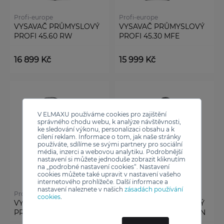
Profi-europe
Profi-europe
VYSAVAČ PRŮMYSLOVÝ
VYSAVAČ PRŮMYSLOVÝ
PROFI 45.60 RW
PROFI 45.30 MFE
16 899 Kč
15 999 Kč
V ELMAXU používáme cookies pro zajištění
správného chodu webu, k analýze návštěvnosti,
ke sledování výkonu, personalizaci obsahu a k
cílení reklam. Informace o tom, jak naše stránky
používáte, sdílíme se svými partnery pro sociální
média, inzerci a webovou analytiku. Podrobnější
nastavení si můžete jednoduše zobrazit kliknutím
na „podrobné nastavení cookies“. Nastavení
cookies můžete také upravit v nastavení vašeho
internetového prohlížeče. Další informace a
nastavení naleznete v našich
zásadách používání
Profi-europe
Profi-europe
cookies
.
VYSAVAČ PRŮMYSLOVÝ
VYSAVAČ PRŮMYSLOVÝ
PROFI 45.15 MFE
PROFI 45.30 EC CYCLON