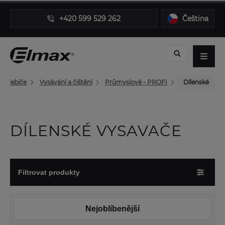
+420 599 529 262
Čeština
potřebiče
Vysávání a čištění
Průmyslové - PROFI
Dílenské
DÍLENSKÉ VYSAVAČE
Filtrovat produkty
Nejoblíbenější