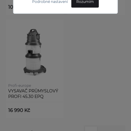
Podrobné nastavení
Rozumím
10 999 Kč
17 999 Kč
Profi-europe
VYSAVAČ PRŮMYSLOVÝ
PROFI 45.30 EPQ
16 990 Kč