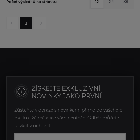
12
24
36
Počet výsledků na stránku:
1
ZÍSKEJTE EXKLUZIVNÍ
NOVINKY JAKO PRVNÍ
Zůstaňte v obraze s novinkami přímo do vašeho e-
mailu a žádná akce vám neuteče. Odběr můžete
kdykoliv odhlásit.