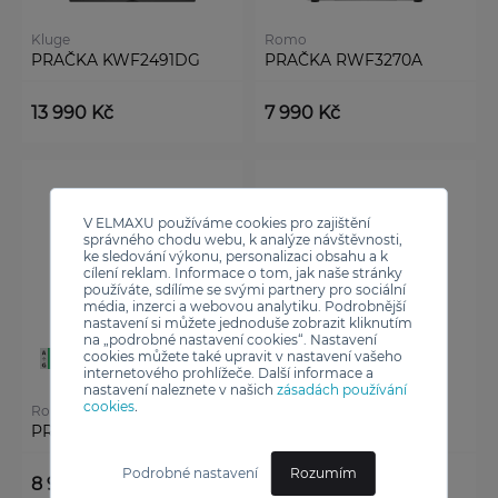
Kluge
Romo
PRAČKA KWF2491DG
PRAČKA RWF3270A
13 990 Kč
7 990 Kč
V ELMAXU používáme cookies pro zajištění
správného chodu webu, k analýze návštěvnosti,
ke sledování výkonu, personalizaci obsahu a k
cílení reklam. Informace o tom, jak naše stránky
používáte, sdílíme se svými partnery pro sociální
média, inzerci a webovou analytiku. Podrobnější
nastavení si můžete jednoduše zobrazit kliknutím
na „podrobné nastavení cookies“. Nastavení
cookies můžete také upravit v nastavení vašeho
internetového prohlížeče. Další informace a
nastavení naleznete v našich
zásadách používání
cookies
.
Romo
Romo
PRAČKA RWF3480A
PRAČKA RWF34100A
Podrobné nastavení
Rozumím
8 990 Kč
11 990 Kč