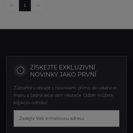
1
ZÍSKEJTE EXKLUZIVNÍ
NOVINKY JAKO PRVNÍ
Zůstaňte v obraze s novinkami přímo do vašeho e-
mailu a žádná akce vám neuteče. Odběr můžete
kdykoliv odhlásit.