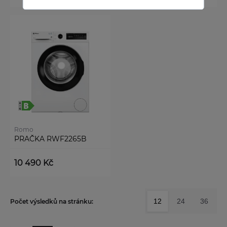
Romo
PRAČKA RWF2265B
10 490 Kč
12
24
36
Počet výsledků na stránku: