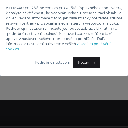
V ELMAXU používáme cookies pro zajištění správného chodu webu,
Kluge
k analýze návštěvnosti, ke sledování výkonu, personalizaci obsahu a
GRIL KONTAKTNÍ
k cílení reklam. Informace o tom, jak naše stránky používáte, sdílíme
KLUGE SAM COOK
se svými partnery pro sociální média, inzerci a webovou analytiku.
Podrobnější nastavení si můžete jednoduše zobrazit kliknutím na
PSC-140/B
„podrobné nastavení cookies“. Nastavení cookies můžete také
upravit v nastavení vašeho internetového prohlížeče. Další
2 990 Kč
informace a nastavení naleznete v našich
zásadách používání
cookies
.
Podrobné nastavení
Rozumím
1