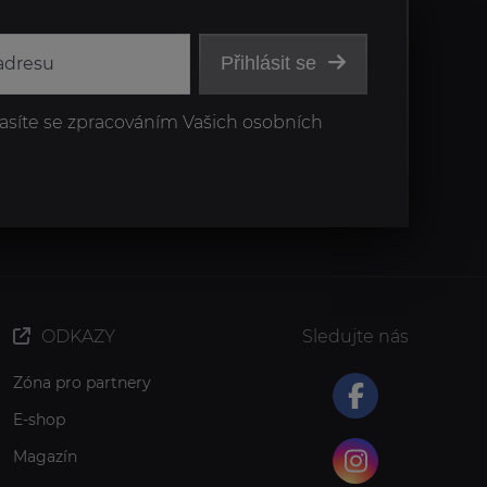
Přihlásit se
asíte se zpracováním Vašich osobních
ODKAZY
Sledujte nás
Zóna pro partnery
E-shop
Magazín