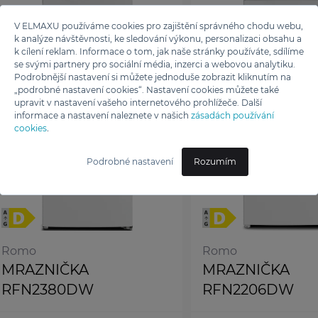
V ELMAXU používáme cookies pro zajištění správného chodu webu,
k analýze návštěvnosti, ke sledování výkonu, personalizaci obsahu a
k cílení reklam. Informace o tom, jak naše stránky používáte, sdílíme
se svými partnery pro sociální média, inzerci a webovou analytiku.
Podrobnější nastavení si můžete jednoduše zobrazit kliknutím na
„podrobné nastavení cookies“. Nastavení cookies můžete také
upravit v nastavení vašeho internetového prohlížeče. Další
informace a nastavení naleznete v našich
zásadách používání
cookies
.
Podrobné nastavení
Rozumím
Romo
Romo
MRAZNIČKA
MRAZNIČKA
RFN2380DW
RFN2206DW