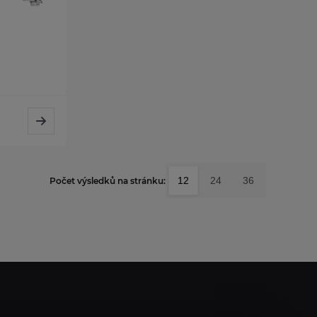
12
24
36
Počet výsledků na stránku: