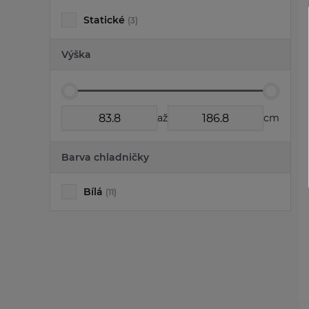
Statické
(3)
Výška
až
cm
Barva chladničky
Bílá
(11)