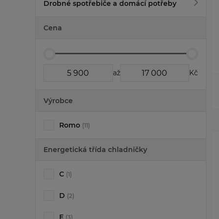
Drobné spotřebiče a domácí potřeby
Cena
až
Kč
Výrobce
Romo
(11)
Energetická třída chladničky
C
(1)
D
(2)
E
(3)