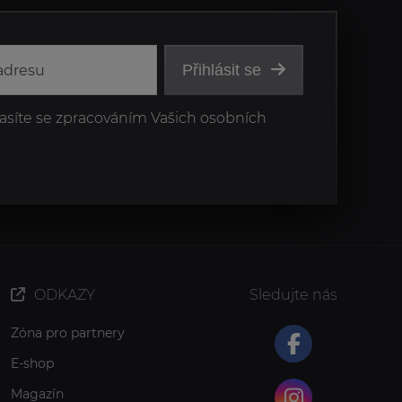
Přihlásit se
asíte se zpracováním Vašich osobních
ODKAZY
Sledujte nás
Zóna pro partnery
E-shop
Magazín