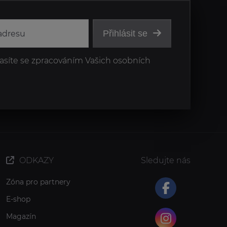
Přihlásit se
asíte se zpracováním Vašich osobních
ODKAZY
Sledujte nás
Zóna pro partnery
E-shop
Magazín