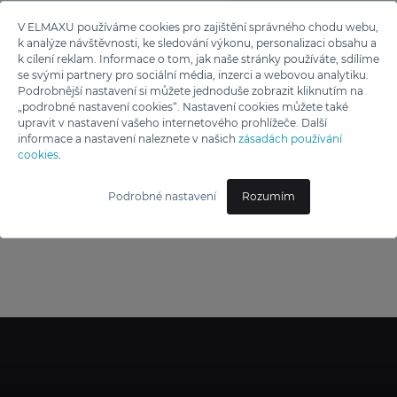
V ELMAXU používáme cookies pro zajištění správného chodu webu,
k analýze návštěvnosti, ke sledování výkonu, personalizaci obsahu a
Kluge
k cílení reklam. Informace o tom, jak naše stránky používáte, sdílíme
se svými partnery pro sociální média, inzerci a webovou analytiku.
KÁVA ROMA 1000G
Podrobnější nastavení si můžete jednoduše zobrazit kliknutím na
„podrobné nastavení cookies“. Nastavení cookies můžete také
upravit v nastavení vašeho internetového prohlížeče. Další
799 Kč
informace a nastavení naleznete v našich
zásadách používání
cookies
.
Podrobné nastavení
Rozumím
1