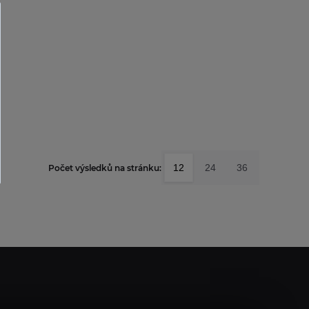
12
24
36
Počet výsledků na stránku: