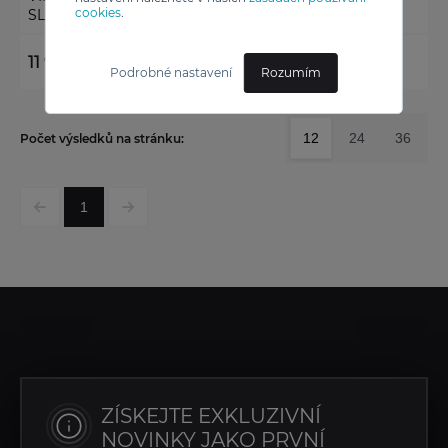
cookies
.
SLS32DZBLACK
11 990 Kč
4 990 Kč
Podrobné nastavení
Rozumím
12
24
36
Počet výsledků na stránku:
1
ZÍSKEJTE EXKLUZIVNÍ
NOVINKY JAKO PRVNÍ