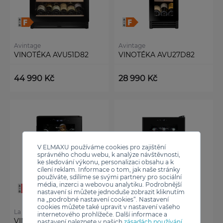
Avintage
Avintage
VINOTÉKA AVU51D82
VINOTÉKA AVU27D82
44 990 Kč
28 990 Kč
V ELMAXU používáme cookies pro zajištění
správného chodu webu, k analýze návštěvnosti,
ke sledování výkonu, personalizaci obsahu a k
cílení reklam. Informace o tom, jak naše stránky
používáte, sdílíme se svými partnery pro sociální
média, inzerci a webovou analytiku. Podrobnější
nastavení si můžete jednoduše zobrazit kliknutím
na „podrobné nastavení cookies“. Nastavení
cookies můžete také upravit v nastavení vašeho
La Sommeliere
La Sommeliere
internetového prohlížeče. Další informace a
VINOTÉKA
VINOTÉKA 18SILENCE
nastavení naleznete v našich
zásadách používání