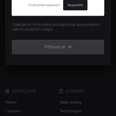
Podrobné nastavení
Rozumím
Odesláním formuláře souhlasíte se zpracováním
Vašich osobních údajů.
Přihlásit se
KATEGORIE
STRÁNKY
Vaření
Naše značky
Chlazení
Technologie