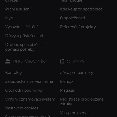
Chlazení
Technologie
Praní a sušení
Kde koupíte spotřebiče
Mytí
O společnosti
Vysávání a čištění
Referenční projekty
Dřezy a příslušenství
Drobné spotřebiče a
domácí potřeby
PRO ZÁKAZNÍKY
ODKAZY
Kontakty
Zóna pro partnery
Zákaznická a servisní zóna
E-shop
Obchodní podmínky
Magazín
Vnitřní oznamovací systém
Registrace prodloužené
záruky
Nastavení cookies
Vstup pro servis