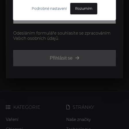
kdykoliv odhlásit.
Podrobné nastavení
Rozumím
Odesláním formuláře souhlasíte se zpracováním
Vašich osobních údajů.
Přihlásit se
KATEGORIE
STRÁNKY
Vaření
Naše značky