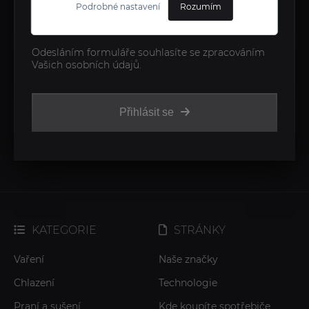
Podrobné nastavení
Rozumím
Odesláním formuláře souhlasíte se zpracováním
Vašich osobních údajů.
Přihlásit se
KATEGORIE
STRÁNKY
Vaření
Naše značky
Chlazení
Technologie
Praní a sušení
Kde koupíte spotřebiče