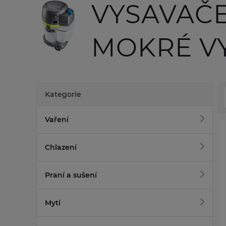
VYSAVAČE
MOKRÉ V
Kategorie
Vaření
Chlazení
Praní a sušení
Mytí