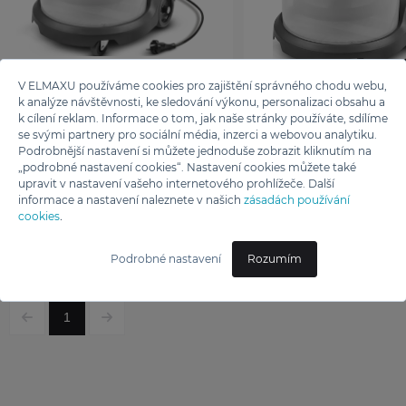
V ELMAXU používáme cookies pro zajištění správného chodu webu,
k analýze návštěvnosti, ke sledování výkonu, personalizaci obsahu a
k cílení reklam. Informace o tom, jak naše stránky používáte, sdílíme
se svými partnery pro sociální média, inzerci a webovou analytiku.
Podrobnější nastavení si můžete jednoduše zobrazit kliknutím na
Profi-europe
Profi-europe
„podrobné nastavení cookies“. Nastavení cookies můžete také
VYSAVAČ PROFI 7
VYSAVAČ PROFI
upravit v nastavení vašeho internetového prohlížeče. Další
informace a nastavení naleznete v našich
zásadách používání
cookies
.
6 990 Kč
7 990 Kč
Podrobné nastavení
Rozumím
1