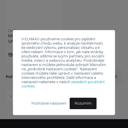
De Dietrich
MULTIFUNKČNÍ
V ELMAXU používáme cookies pro zajištění
VAKUOVACÍ ZÁSUVKA
správného chodu webu, k analýze návštěvnosti,
SOUS VIDE DWD4820B
ke sledování výkonu, personalizaci obsahu a k
cílení reklam. Informace o tom, jak naše stránky
19 990 Kč
používáte, sdílíme se svými partnery pro sociální
média, inzerci a webovou analytiku. Podrobnější
nastavení si můžete jednoduše zobrazit kliknutím
na „podrobné nastavení cookies“. Nastavení
cookies můžete také upravit v nastavení vašeho
12
24
36
Počet výsledků na stránku:
internetového prohlížeče. Další informace a
nastavení naleznete v našich
zásadách používání
cookies
.
1
Podrobné nastavení
Rozumím