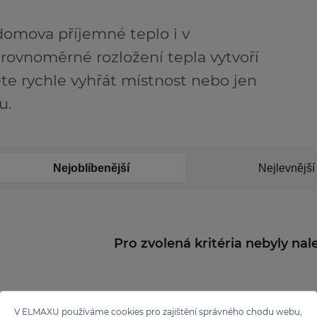
domova příjemné teplo i v
 rovnoměrné rozložení tepla vytvoří
ete rychle vyhřát místnost nebo jen
u.
Nejoblíbenější
Nejlevnější
Pro zvolená kritéria nebyly na
V ELMAXU používáme cookies pro zajištění správného chodu webu,