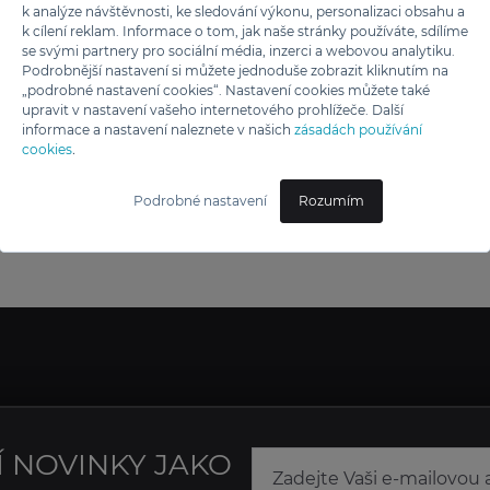
k analýze návštěvnosti, ke sledování výkonu, personalizaci obsahu a
k cílení reklam. Informace o tom, jak naše stránky používáte, sdílíme
se svými partnery pro sociální média, inzerci a webovou analytiku.
Podrobnější nastavení si můžete jednoduše zobrazit kliknutím na
„podrobné nastavení cookies“. Nastavení cookies můžete také
upravit v nastavení vašeho internetového prohlížeče. Další
informace a nastavení naleznete v našich
zásadách používání
cookies
.
Podrobné nastavení
Rozumím
Í NOVINKY JAKO