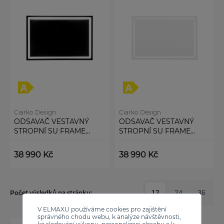
Ciarko Design
Ciarko Design
ODSAVAČ VESTAVNÝ
ODSAVAČ VESTAVNÝ
STROPNÍ SU FRAME
STROPNÍ SU FRAME
BLACK (CDS9002C)
WHITE (CDS9002B)
38 990 Kč
38 990 Kč
12
24
36
Počet výsledků na stránku:
V ELMAXU používáme cookies pro zajištění
správného chodu webu, k analýze návštěvnosti,