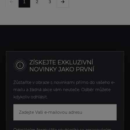
1
2
3
ZÍSKEJTE EXKLUZIVNÍ
NOVINKY JAKO PRVNÍ
Zůstaňte v obraze s novinkami přímo do vašeho e-
mailu a žádná akce vám neuteče. Odběr můžete
kdykoliv odhlásit.