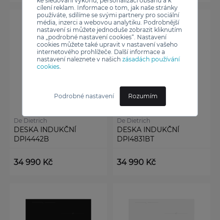
ke sledování výkonu, personalizaci obsahu a k
cílení reklam. Informace o tom, jak naše stránky
používáte, sdílíme se svými partnery pro sociální
média, inzerci a webovou analytiku. Podrobnější
nastavení si můžete jednoduše zobrazit kliknutím
na „podrobné nastavení cookies“. Nastavení
cookies můžete také upravit v nastavení vašeho
internetového prohlížeče. Další informace a
nastavení naleznete v našich
zásadách používání
cookies
.
Podrobné nastavení
Rozumím
De Dietrich
De Dietrich
DESKA INDUKČNÍ
DESKA INDUKČNÍ
DPI4442B
DPI4831BT
34 990 Kč
34 990 Kč