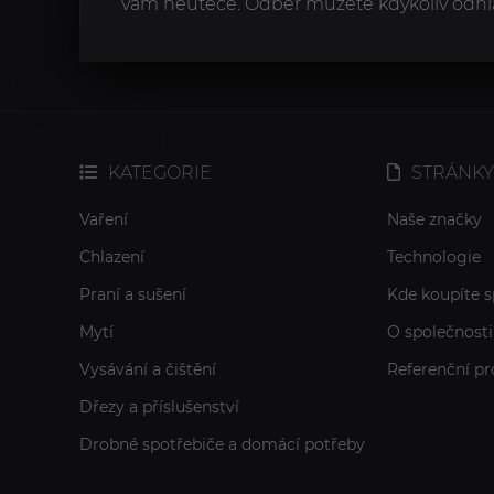
vám neuteče. Odběr můžete kdykoliv odhlá
KATEGORIE
STRÁNKY
Vaření
Naše značky
Chlazení
Technologie
Praní a sušení
Kde koupíte s
Mytí
O společnosti
Vysávání a čištění
Referenční pr
Dřezy a příslušenství
Drobné spotřebiče a domácí potřeby