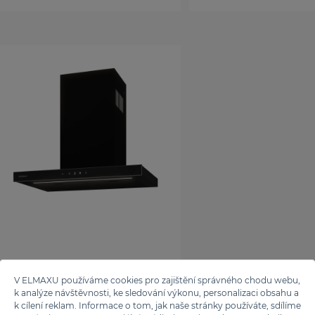
V ELMAXU používáme cookies pro zajištění správného chodu webu,
k analýze návštěvnosti, ke sledování výkonu, personalizaci obsahu a
k cílení reklam. Informace o tom, jak naše stránky používáte, sdílíme