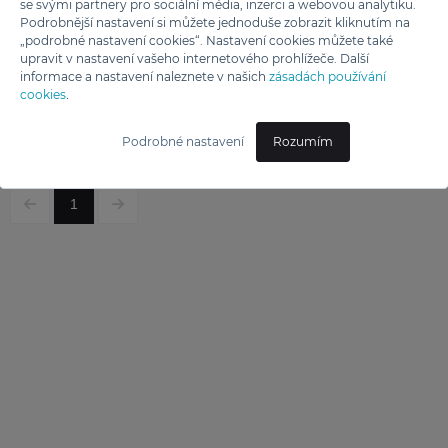
De Dietrich
se svými partnery pro sociální média, inzerci a webovou analytiku.
Podrobnější nastavení si můžete jednoduše zobrazit kliknutím na
ODSAVAČ KOMÍNOVÝ
„podrobné nastavení cookies“. Nastavení cookies můžete také
DHB46740B
upravit v nastavení vašeho internetového prohlížeče. Další
informace a nastavení naleznete v našich
zásadách používání
cookies
.
15 990 Kč
Podrobné nastavení
Rozumím
1