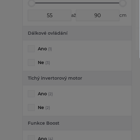
až
cm
Dálkové ovládání
Ano
(1)
Ne
(3)
Tichý invertorový motor
Ano
(2)
Ne
(2)
Funkce Boost
Ano
(4)