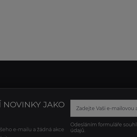
Í NOVINKY JAKO
Odesláním formuláře souhl
ašeho e-mailu a žádná akce
údajů.