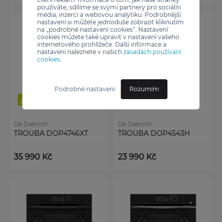
používáte, sdílíme se svými partnery pro sociální
média, inzerci a webovou analytiku. Podrobnější
nastavení si můžete jednoduše zobrazit kliknutím
na „podrobné nastavení cookies“. Nastavení
cookies můžete také upravit v nastavení vašeho
internetového prohlížeče. Další informace a
nastavení naleznete v našich
zásadách používání
cookies
.
Podrobné nastavení
Rozumím
De Dietrich
De Dietrich
TROUBA DOP4746XT
TROUBA DOP4543H
35 990 Kč
23 990 Kč