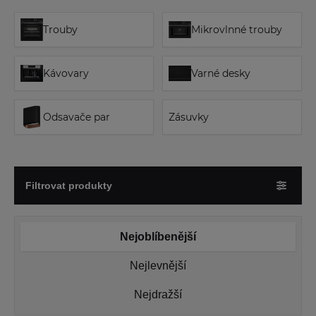
Trouby
Mikrovlnné trouby
Kávovary
Varné desky
Odsavače par
Zásuvky
Filtrovat produkty
Nejoblíbenější
Nejlevnější
Nejdražší