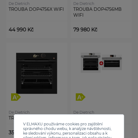
De Dietrich
De Dietrich
TROUBA DOP4756X WIFI
TROUBA DOP4756MB
WIFI
44 990 Kč
79 980 Kč
De Dietrich
De Dietrich
TROUBA DOP4746HT
TROUBA DOP4746WT
V ELMAXU používáme cookies pro zajištění
správného chodu webu, k analýze návštěvnosti,
35 990 Kč
65 980 Kč
ke sledování výkonu, personalizaci obsahu a k
cílení reklam. Informace o tom, jak naše stránky