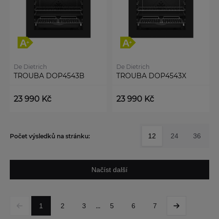
De Dietrich
De Dietrich
TROUBA DOP4543B
TROUBA DOP4543X
23 990 Kč
23 990 Kč
12
24
36
Počet výsledků na stránku:
Načíst další
...
1
2
3
5
6
7