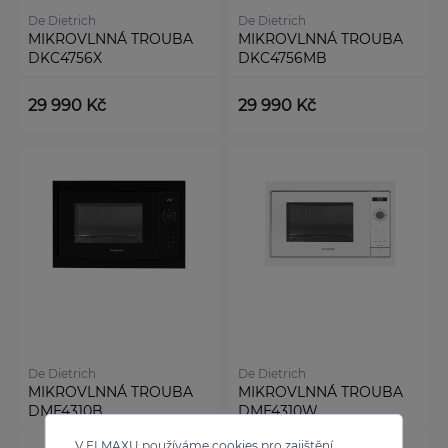
De Dietrich
De Dietrich
MIKROVLNNÁ TROUBA
MIKROVLNNÁ TROUBA
DKC4756X
DKC4756MB
29 990 Kč
29 990 Kč
De Dietrich
De Dietrich
MIKROVLNNÁ TROUBA
MIKROVLNNÁ TROUBA
DME4310B
DME4310W
V ELMAXU používáme cookies pro zajištění