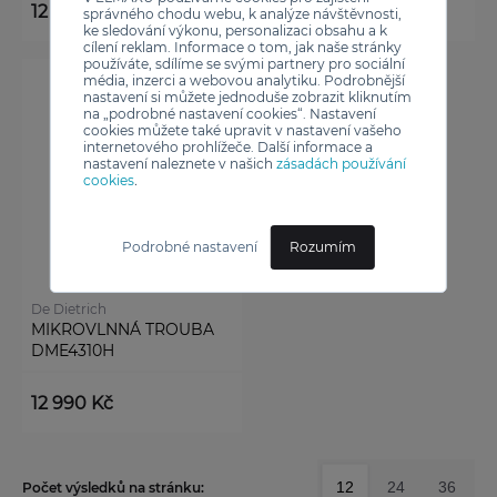
12 990 Kč
14 990 Kč
správného chodu webu, k analýze návštěvnosti,
ke sledování výkonu, personalizaci obsahu a k
cílení reklam. Informace o tom, jak naše stránky
používáte, sdílíme se svými partnery pro sociální
média, inzerci a webovou analytiku. Podrobnější
nastavení si můžete jednoduše zobrazit kliknutím
na „podrobné nastavení cookies“. Nastavení
cookies můžete také upravit v nastavení vašeho
internetového prohlížeče. Další informace a
nastavení naleznete v našich
zásadách používání
cookies
.
Podrobné nastavení
Rozumím
De Dietrich
MIKROVLNNÁ TROUBA
DME4310H
12 990 Kč
12
24
36
Počet výsledků na stránku: