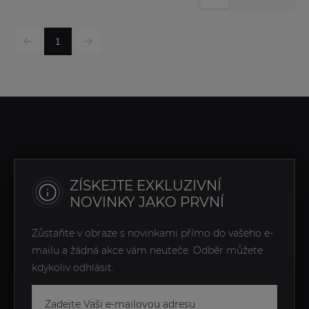
1
ZÍSKEJTE EXKLUZIVNÍ
NOVINKY JAKO PRVNÍ
Zůstaňte v obraze s novinkami přímo do vašeho e-
mailu a žádná akce vám neuteče. Odběr můžete
kdykoliv odhlásit.