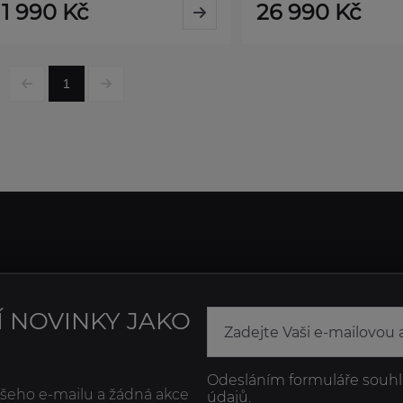
1 990 Kč
26 990 Kč
1
Í NOVINKY JAKO
Odesláním formuláře souhl
ašeho e-mailu a žádná akce
údajů.