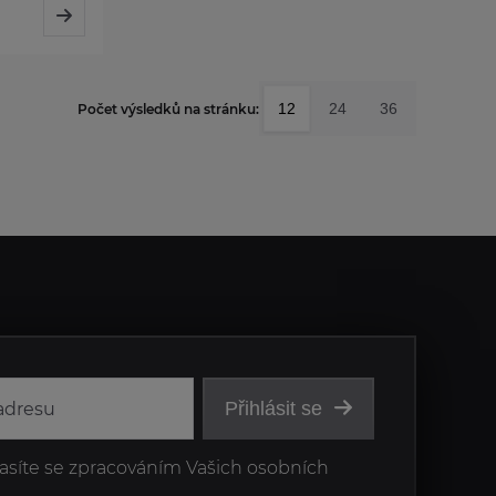
12
24
36
Počet výsledků na stránku:
Přihlásit se
asíte se zpracováním Vašich osobních