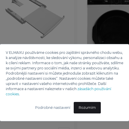
V ELMAXU používáme cookies pro zajištění správného chodu webu,
k analýze návštěvnosti, ke sledování výkonu, personalizaci obsahu a
k cílení reklam. Informace o tom, jak naše stránky používáte, sdílíme
se svými partnery pro sociální média, inzerci a webovou analytiku.
Podrobnější nastavení si můžete jednoduše zobrazit kliknutím na
„podrobné nastavení cookies“. Nastavení cookies můžete také
upravit v nastavení vašeho internetového prohlížeče. Další
informace a nastavení naleznete v našich
zásadách používání
cookies
.
De Dietrich
De Dietrich
MEZIKUS SPOJOVACÍ
SUŠIČKA S TEP
Podrobné nastavení
Rozumím
SUŠIČKA PRAČKA SE
ČERPADLEM
ZÁSUVKOU KITDD394
DDF594HWE