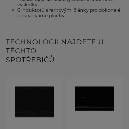
výsledky.
6 induktorů s feritovými články pro dokonalé
pokrytí varné plochy.
TECHNOLOGII NAJDETE U
TĚCHTO
SPOTŘEBIČŮ