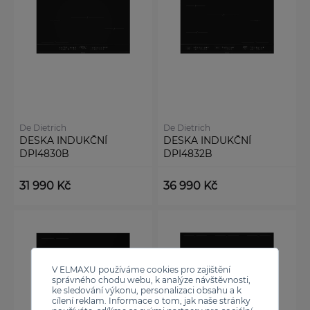
De Dietrich
De Dietrich
DESKA INDUKČNÍ
DESKA INDUKČNÍ
DPI4830B
DPI4832B
31 990 Kč
36 990 Kč
V ELMAXU používáme cookies pro zajištění
správného chodu webu, k analýze návštěvnosti,
ke sledování výkonu, personalizaci obsahu a k
cílení reklam. Informace o tom, jak naše stránky