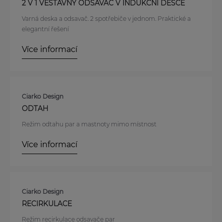
2 V 1 VESTAVNÝ ODSAVAČ V INDUKČNÍ DESCE
Varná deska a odsavač. 2 spotřebiče v jednom. Praktické a
elegantní řešení
Více informací
Ciarko Design
ODTAH
Režim odtahu par a mastnoty mimo místnost
Více informací
Ciarko Design
RECIRKULACE
Režim recirkulace odsavače par