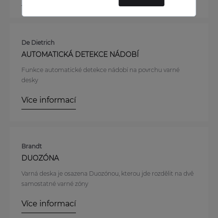
De Dietrich
AUTOMATICKÁ DETEKCE NÁDOBÍ
Funkce automatické detekce nádobí na povrchu varné
desky
Více informací
Brandt
DUOZÓNA
Varná deska je osazena Duozónou, kterou jde rozdělit na dvě
samostatné varné zóny
Více informací