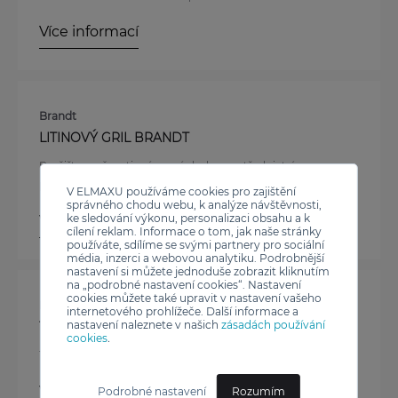
Více informací
Brandt
LITINOVÝ GRIL BRANDT
Rozšiřte možnosti své varné desky prostřednictvím
praktického grilu.
V ELMAXU používáme cookies pro zajištění
správného chodu webu, k analýze návštěvnosti,
ke sledování výkonu, personalizaci obsahu a k
Více informací
cílení reklam. Informace o tom, jak naše stránky
používáte, sdílíme se svými partnery pro sociální
média, inzerci a webovou analytiku. Podrobnější
nastavení si můžete jednoduše zobrazit kliknutím
na „podrobné nastavení cookies“. Nastavení
cookies můžete také upravit v nastavení vašeho
De Dietrich
internetového prohlížeče. Další informace a
nastavení naleznete v našich
zásadách používání
TERMOPOJISTKA
cookies
.
Termopojistka - naprosto bezpečné vaření
Více informací
Podrobné nastavení
Rozumím