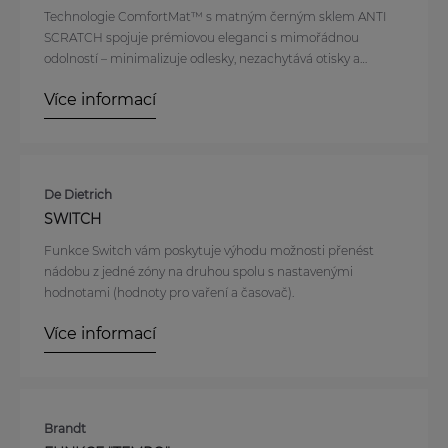
Technologie ComfortMat™ s matným černým sklem ANTI
SCRATCH spojuje prémiovou eleganci s mimořádnou
odolností – minimalizuje odlesky, nezachytává otisky a
zachovává dokonalý vzhled i při každodenním intenzivním
Více informací
používání.
De Dietrich
SWITCH
Funkce Switch vám poskytuje výhodu možnosti přenést
nádobu z jedné zóny na druhou spolu s nastavenými
hodnotami (hodnoty pro vaření a časovač).
Více informací
Brandt