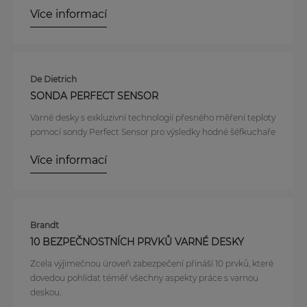
Více informací
De Dietrich
SONDA PERFECT SENSOR
Varné desky s exkluzivní technologií přesného měření teploty
pomocí sondy Perfect Sensor pro výsledky hodné šéfkuchaře
Více informací
Brandt
10 BEZPEČNOSTNÍCH PRVKŮ VARNÉ DESKY
Zcela výjimečnou úroveň zabezpečení přináší 10 prvků, které
dovedou pohlídat téměř všechny aspekty práce s varnou
deskou.