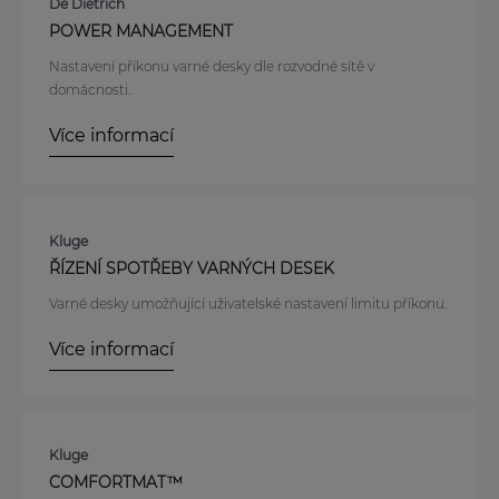
De Dietrich
POWER MANAGEMENT
Nastavení příkonu varné desky dle rozvodné sítě v
domácnosti.
Více informací
Kluge
ŘÍZENÍ SPOTŘEBY VARNÝCH DESEK
Varné desky umožňující uživatelské nastavení limitu příkonu.
Více informací
Kluge
COMFORTMAT™