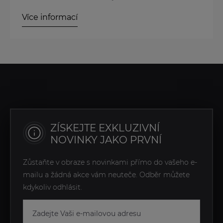
Více informací
ZÍSKEJTE EXKLUZIVNÍ
NOVINKY JAKO PRVNÍ
Zůstaňte v obraze s novinkami přímo do vašeho e-
mailu a žádná akce vám neuteče. Odběr můžete
kdykoliv odhlásit.