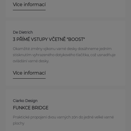
Více informací
De Dietrich
3 PŘÍMÉ VSTUPY VČETNĚ "BOOST"
Okamžité změny výkonu varné desky dosáhneme jedním
stisknutím vyhrazeného dotykového tlačítka, což usnadňuje
ovládání varné desky.
Více informací
Ciarko Design
FUNKCE BRIDGE
Praktické propojení dvou varných zón do jedné velké varné
plochy