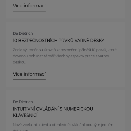
Více informací
De Dietrich
10 BEZPEČNOSTNÍCH PRVKŮ VARNÉ DESKY
Zcela výjimečnou úroveň zabezpečení přináší 10 prvků, které
dovedou pohlídat téměř všechny aspekty práce s varnou
deskou.
Více informací
De Dietrich
INTUITIVNÍ OVLÁDÁNÍ S NUMERICKOU
KLÁVESNICÍ
Nové, zcela intuitivní a přehledné ovládání pouhým jedním
dotykem