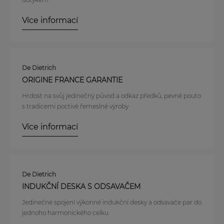
Více informací
De Dietrich
ORIGINE FRANCE GARANTIE
Hrdost na svůj jedinečný původ a odkaz předků, pevné pouto
s tradicemi poctivé řemeslné výroby
Více informací
De Dietrich
INDUKČNÍ DESKA S ODSAVAČEM
Jedinečné spojení výkonné indukční desky a odsavače par do
jednoho harmonického celku