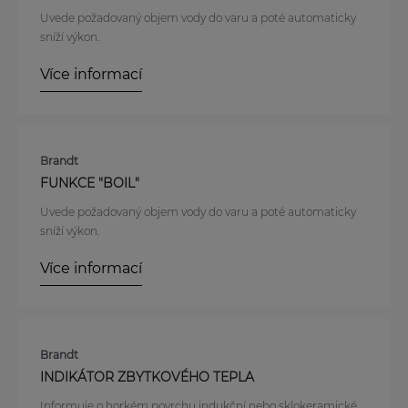
Uvede požadovaný objem vody do varu a poté automaticky
sníží výkon.
Více informací
Brandt
FUNKCE "BOIL"
Uvede požadovaný objem vody do varu a poté automaticky
sníží výkon.
Více informací
Brandt
INDIKÁTOR ZBYTKOVÉHO TEPLA
Informuje o horkém povrchu indukční nebo sklokeramické