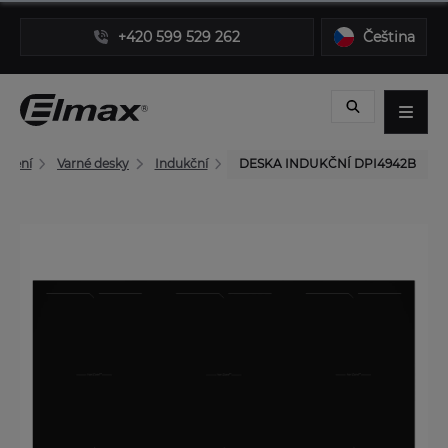
+420 599 529 262
Čeština
Vaření
Varné desky
Indukční
DESKA INDUKČNÍ DPI4942B