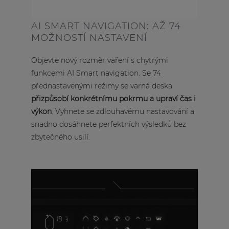
AI SMART NAVIGATION: AŽ 74
MOŽNOSTÍ NASTAVENÍ
Objevte nový rozměr vaření s chytrými
funkcemi AI Smart navigation. Se 74
přednastavenými režimy se varná deska
přizpůsobí konkrétnímu pokrmu a upraví čas i
výkon
. Vyhnete se zdlouhavému nastavování a
snadno dosáhnete perfektních výsledků bez
zbytečného usilí.