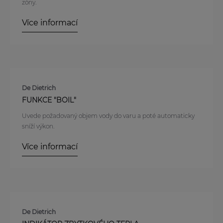
zóny.
Více informací
De Dietrich
FUNKCE "BOIL"
Uvede požadovaný objem vody do varu a poté automaticky
sníží výkon.
Více informací
De Dietrich