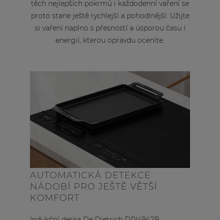
těch nejlepších pokrmů i každodenní vaření se
proto stane ještě rychlejší a pohodlnější. Užijte
si vaření naplno s přesností a úsporou času i
energií, kterou opravdu oceníte.
AUTOMATICKÁ DETEKCE
NÁDOBÍ PRO JEŠTĚ VĚTŠÍ
KOMFORT
Indukční deska De Dietrich DPI4942B