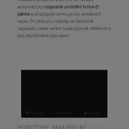
automaticky
rozpozná umístění hrnce či
pánce
a přizpůsobí tomu proto předávání
tepla. Při přesunu nádoby se flexibilně
uzpůsobí, takže vaření bude plynulé, efektivní a
bez zbytečného přerušení.
HORIZONE: MAXIMÁLNÍ