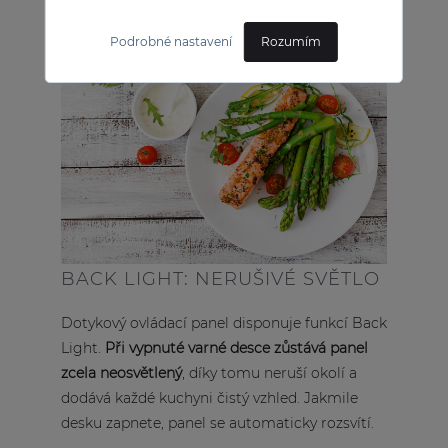
Podrobné nastavení
Rozumím
BACK LIGHT: NERUŠIVÉ SVĚTLO
Dotykový ovládací panel disponuje funkcí Back
Light.
Při vypnuté varné desce zůstává panel
zcela neosvětlený
, díky tomu neruší okolí a
dodává každé kuchyni čistý vzhled. Jakmile
desku zapnete, panel se automaticky rozsvítí.