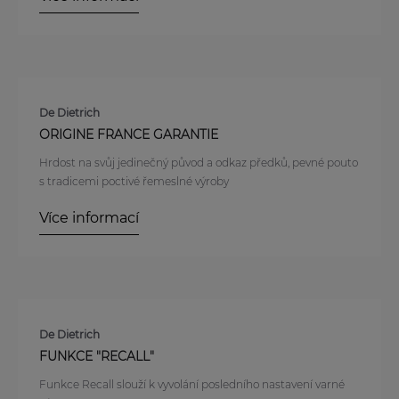
De Dietrich
ORIGINE FRANCE GARANTIE
Hrdost na svůj jedinečný původ a odkaz předků, pevné pouto
s tradicemi poctivé řemeslné výroby
Více informací
De Dietrich
FUNKCE "RECALL"
Funkce Recall slouží k vyvolání posledního nastavení varné