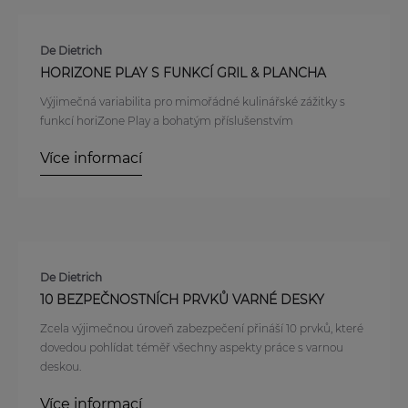
De Dietrich
HORIZONE PLAY S FUNKCÍ GRIL & PLANCHA
Výjimečná variabilita pro mimořádné kulinářské zážitky s
funkcí horiZone Play a bohatým příslušenstvím
Více informací
De Dietrich
10 BEZPEČNOSTNÍCH PRVKŮ VARNÉ DESKY
Zcela výjimečnou úroveň zabezpečení přináší 10 prvků, které
dovedou pohlídat téměř všechny aspekty práce s varnou
deskou.
Více informací