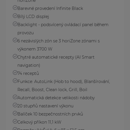
horiZone
Barevné provedení Infinite Black
Bílý LCD displej
Backlight - podsvícený ovládací panel během
provozu
6 nezávislých zón se 3 horiZone zónami s
výkonem 3700 W
Chytré automatické recepty (AI Smart
navigation)
74 receptů
Funkce: AutoLink (Hob to hood), Blanšírování,
Recall, Boost, Clean lock, Grill, Boil
Automatická detekce velikosti nádoby
20 stupňů nastavení výkonu
Balíček 10 bezpečnostních prvků
Celkový příkon 11,1 kW