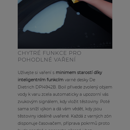
CHYTRÉ FUNKCE PRO
POHODLNÉ VAŘENÍ
Užívejte si vaření s
minimem starostí díky
inteligentním funkcím
varné desky De
Dietrich DPI4942B. Boil přivede zvolený objem
vody k varu zcela automaticky a upozorní vás
zvukovým signálem, kdy vložit těstoviny. Poté
sama sníží výkon a dá vám vědět, kdy jsou
těstoviny ideálně uvařené. Každá z varných zón
disponuje časovačem, příprava pokrmů proto