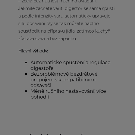
– zcela bez nutnosti ručního ovládání.
Jakmile začnete vařit, digestoř se sama spustí
a podle intenzity varu automaticky upravuje
sílu odsávání. Vy se tak můžete naplno
soustředit na přípravu jídla, zatímco kuchyň
zůstává svěží a bez zápachu.
Hlavní výhody:
Automatické spuštění a regulace
digestoře
Bezproblémové bezdrátové
propojení s kompatibilními
odsavači
Méně ručního nastavování, více
pohodlí