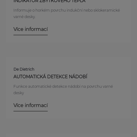
INDIKÁTOR ZBYTKOVÉHO TEPLA
Informuje o horkém povrchu indukční nebo sklokeramické
varné desky.
Více informací
De Dietrich
AUTOMATICKÁ DETEKCE NÁDOBÍ
Funkce automatické detekce nádobí na povrchu varné
desky
Více informací