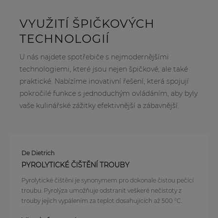
VYUŽITÍ ŠPIČKOVÝCH
TECHNOLOGIÍ
U nás najdete spotřebiče s nejmodernějšími
technologiemi, které jsou nejen špičkové, ale také
praktické. Nabízíme inovativní řešení, která spojují
pokročilé funkce s jednoduchým ovládáním, aby byly
vaše kulinářské zážitky efektivnější a zábavnější.
De Dietrich
PYROLYTICKÉ ČIŠTĚNÍ TROUBY
Pyrolytické čištění je synonymem pro dokonale čistou pečící
troubu. Pyrolýza umožňuje odstranit veškeré nečistoty z
trouby jejich vypálením za teplot dosahujících až 500 °C.