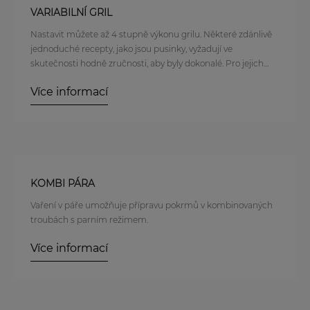
VARIABILNÍ GRIL
Nastavit můžete až 4 stupně výkonu grilu. Některé zdánlivě
jednoduché recepty, jako jsou pusinky, vyžadují ve
skutečnosti hodně zručnosti, aby byly dokonalé. Pro jejich
perfektní přípravu je potřeba správné nastavení teploty a
Více informací
času přípravy. Jedinečné nastavení 4 stupňů výkonu
grilovacího tělesa vám pokaždé umožní snadno dosáhnout
požadovaný výsledek.
KOMBI PÁRA
Vaření v páře umožňuje přípravu pokrmů v kombinovaných
troubách s parním režimem.
Více informací