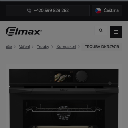
+420 599 529 262
Čeština
třebiče
Vaření
Trouby
Kompaktní
TROUBA DKR4741B