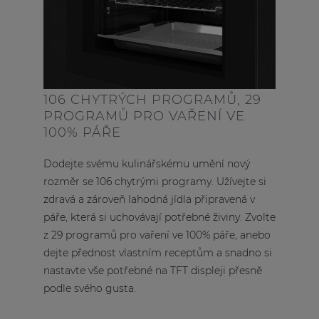
106 CHYTRÝCH PROGRAMŮ, 29
PROGRAMŮ PRO VAŘENÍ VE
100% PÁŘE
Dodejte svému kulinářskému umění nový
rozměr se 106 chytrými programy. Užívejte si
zdravá a zároveň lahodná jídla připravená v
páře, která si uchovávají potřebné živiny. Zvolte
z 29 programů pro vaření ve 100% páře, anebo
dejte přednost vlastním receptům a snadno si
nastavte vše potřebné na TFT displeji přesně
podle svého gusta.