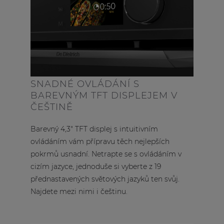
SNADNÉ OVLÁDÁNÍ S
BAREVNÝM TFT DISPLEJEM V
ČEŠTINĚ
Barevný 4,3" TFT displej s intuitivním
ovládáním vám přípravu těch nejlepších
pokrmů usnadní. Netrapte se s ovládáním v
cizím jazyce, jednoduše si vyberte z 19
přednastavených světových jazyků ten svůj.
Najdete mezi nimi i češtinu.