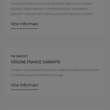
Trouby De Dietrich jsou neuvěřitelně všestranné. Dokáží
připravit jídlo tradičním a horkovzdušným způsobem,
pečením v kombinaci s párou, případně úpravou ve 100%
vodní páře.
Více informací
De Dietrich
ORIGINE FRANCE GARANTIE
Hrdost na svůj jedinečný původ a odkaz předků, pevné pouto
s tradicemi poctivé řemeslné výroby
Více informací