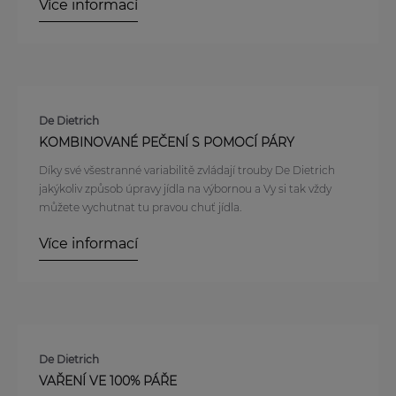
Více informací
De Dietrich
KOMBINOVANÉ PEČENÍ S POMOCÍ PÁRY
Díky své všestranné variabilitě zvládají trouby De Dietrich
jakýkoliv způsob úpravy jídla na výbornou a Vy si tak vždy
můžete vychutnat tu pravou chuť jídla.
Více informací
De Dietrich
VAŘENÍ VE 100% PÁŘE