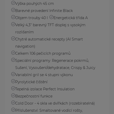
Výška pouhých 45 cm
Barevné provedení Infinite Black
Objem trouby 40 l
Energetická třída A
Velký 4,3“ barevný TFT displej s vysokým
rozlišením
Chytré automatické recepty (AI Smart
navigation)
Celkem 106 pečicích programů
Speciální programy: Regenerace pokrmů,
Sušení, Vysoušení/dehydratace, Crispy & Juicy
Variabilní gril se 4 stupni výkonu
Pyrolytické čištění
Tepelná izolace Perfect Insulation
Bezpečnostní funkce
Cold Door - 4 skla ve dvířkách (rozebíratelná)
Příslušenství: Smaltované vodící rošty,