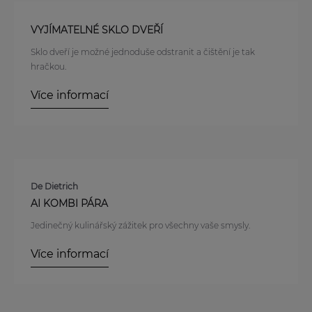
VYJÍMATELNÉ SKLO DVEŘÍ
Sklo dveří je možné jednoduše odstranit a čištění je tak
hračkou.
Více informací
De Dietrich
AI KOMBI PÁRA
Jedinečný kulinářský zážitek pro všechny vaše smysly.
Více informací