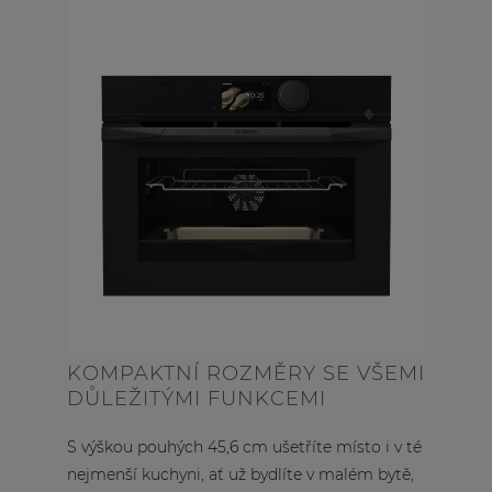
KOMPAKTNÍ ROZMĚRY SE VŠEMI
DŮLEŽITÝMI FUNKCEMI
S výškou pouhých 45,6 cm ušetříte místo i v té
nejmenší kuchyni, ať už bydlíte v malém bytě,