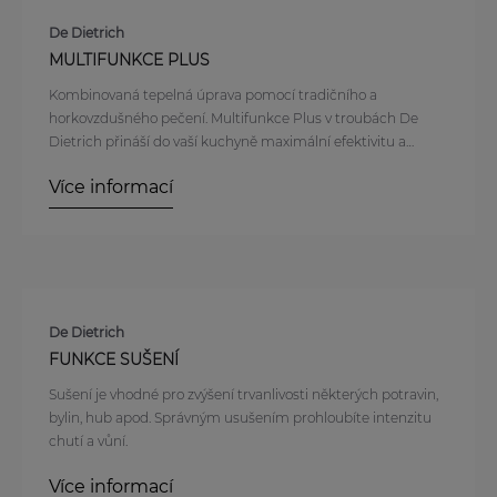
De Dietrich
MULTIFUNKCE PLUS
Kombinovaná tepelná úprava pomocí tradičního a
horkovzdušného pečení. Multifunkce Plus v troubách De
Dietrich přináší do vaší kuchyně maximální efektivitu a
flexibilitu v podobě možnosti pečení na více úrovních
Více informací
současně. Díky Multifunkci Plus je zaručeno rovnoměrné
rozložení tepla uvnitř trouby, které umožňuje dosáhnout
optimálních výsledků pečení u různých druhů pokrmů.
Výsledkem je vždy dokonale propečené jídlo s maximální
úsporou času. Kromě toho je tato funkce ideální pro jídla s
vysokým obsahem vody, jako jsou zeleninové pokrmy, pečené
ryby nebo ovocné koláče, protože zajišťuje, že všechny
De Dietrich
ingredience si zachovají svou přirozenou vlhkost a chuť.
FUNKCE SUŠENÍ
Pečící proces je optimalizován tak, aby každá úroveň trouby
Sušení je vhodné pro zvýšení trvanlivosti některých potravin,
poskytovala stejnou distribuci tepla, což umožňuje dokonalé
bylin, hub apod. Správným usušením prohloubíte intenzitu
upečení každého pokrmu bez ohledu na to, kde se v troubě
chutí a vůní.
nachází.
Více informací