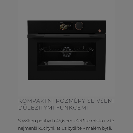
KOMPAKTNÍ ROZMĚRY SE VŠEMI
DŮLEŽITÝMI FUNKCEMI
S výškou pouhých 45,6 cm ušetříte místo i v té
nejmenší kuchyni, ať už bydlíte v malém bytě,