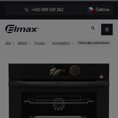
+420 599 529 262
Čeština
třebiče
Vaření
Trouby
Kompaktní
TROUBA DKR4741H