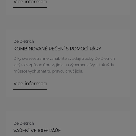
Více informací
De Dietrich
KOMBINOVANÉ PEČENÍ S POMOCÍ PÁRY
Díky své všestranné variabilitě zvládají trouby De Dietrich
jakýkoliv způsob úpravy jídla na výbornou a Vy si tak vždy
můžete vychutnat tu pravou chuť jídla.
Více informací
De Dietrich
VAŘENÍ VE 100% PÁŘE