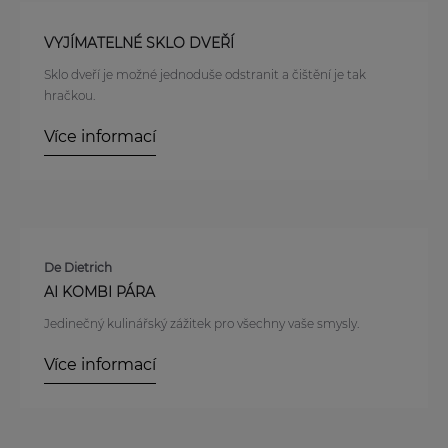
VYJÍMATELNÉ SKLO DVEŘÍ
Sklo dveří je možné jednoduše odstranit a čištění je tak
hračkou.
Více informací
De Dietrich
AI KOMBI PÁRA
Jedinečný kulinářský zážitek pro všechny vaše smysly.
Více informací