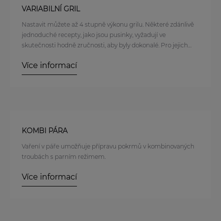
VARIABILNÍ GRIL
Nastavit můžete až 4 stupně výkonu grilu. Některé zdánlivě
jednoduché recepty, jako jsou pusinky, vyžadují ve
skutečnosti hodně zručnosti, aby byly dokonalé. Pro jejich
perfektní přípravu je potřeba správné nastavení teploty a
Více informací
času přípravy. Jedinečné nastavení 4 stupňů výkonu
grilovacího tělesa vám pokaždé umožní snadno dosáhnout
požadovaný výsledek.
KOMBI PÁRA
Vaření v páře umožňuje přípravu pokrmů v kombinovaných
troubách s parním režimem.
Více informací