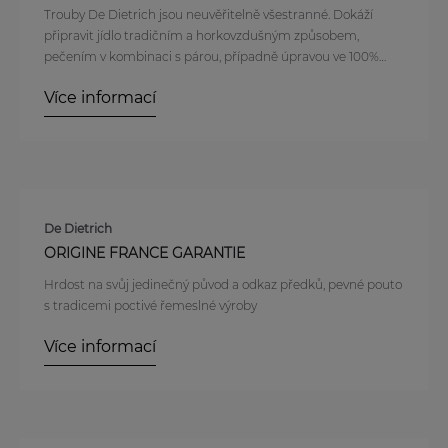
Trouby De Dietrich jsou neuvěřitelně všestranné. Dokáží
připravit jídlo tradičním a horkovzdušným způsobem,
pečením v kombinaci s párou, případně úpravou ve 100%
vodní páře.
Více informací
De Dietrich
ORIGINE FRANCE GARANTIE
Hrdost na svůj jedinečný původ a odkaz předků, pevné pouto
s tradicemi poctivé řemeslné výroby
Více informací