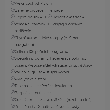
Výška pouhých 45 cm
Barevné provedení Heritage
Objem trouby 40 l
Energetická třída A
Velký 4,3“ barevný TFT displej s vysokým
rozlišením
Chytré automatické recepty (AI Smart
navigation)
Celkem 106 pečicích programů
Speciální programy: Regenerace pokrmů,
Sušení, Vysoušení/dehydratace, Crispy & Juicy
Variabilní gril se 4 stupni výkonu
Pyrolytické čištění
Tepelná izolace Perfect Insulation
Bezpečnostní funkce
Cold Door - 4 skla ve dvířkách (rozebíratelná)
Příslušenství: Smaltované vodící rošty,