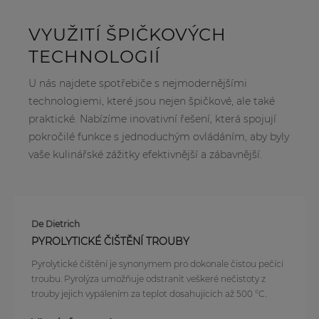
VYUŽITÍ ŠPIČKOVÝCH
TECHNOLOGIÍ
U nás najdete spotřebiče s nejmodernějšími
technologiemi, které jsou nejen špičkové, ale také
praktické. Nabízíme inovativní řešení, která spojují
pokročilé funkce s jednoduchým ovládáním, aby byly
vaše kulinářské zážitky efektivnější a zábavnější.
De Dietrich
PYROLYTICKÉ ČIŠTĚNÍ TROUBY
Pyrolytické čištění je synonymem pro dokonale čistou pečící
troubu. Pyrolýza umožňuje odstranit veškeré nečistoty z
trouby jejich vypálením za teplot dosahujících až 500 °C.