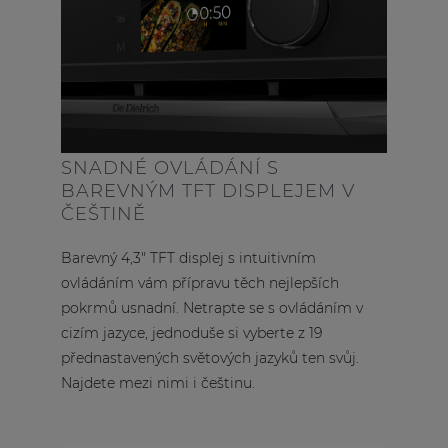
SNADNÉ OVLÁDÁNÍ S
BAREVNÝM TFT DISPLEJEM V
ČEŠTINĚ
Barevný 4,3" TFT displej s intuitivním
ovládáním vám přípravu těch nejlepších
pokrmů usnadní. Netrapte se s ovládáním v
cizím jazyce, jednoduše si vyberte z 19
přednastavených světových jazyků ten svůj.
Najdete mezi nimi i češtinu.