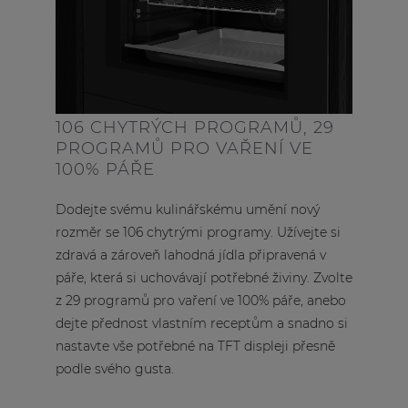
106 CHYTRÝCH PROGRAMŮ, 29
PROGRAMŮ PRO VAŘENÍ VE
100% PÁŘE
Dodejte svému kulinářskému umění nový
rozměr se 106 chytrými programy. Užívejte si
zdravá a zároveň lahodná jídla připravená v
páře, která si uchovávají potřebné živiny. Zvolte
z 29 programů pro vaření ve 100% páře, anebo
dejte přednost vlastním receptům a snadno si
nastavte vše potřebné na TFT displeji přesně
podle svého gusta.