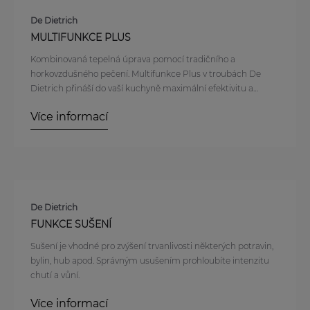
De Dietrich
MULTIFUNKCE PLUS
Kombinovaná tepelná úprava pomocí tradičního a
horkovzdušného pečení. Multifunkce Plus v troubách De
Dietrich přináší do vaší kuchyně maximální efektivitu a
flexibilitu v podobě možnosti pečení na více úrovních
Více informací
současně. Díky Multifunkci Plus je zaručeno rovnoměrné
rozložení tepla uvnitř trouby, které umožňuje dosáhnout
optimálních výsledků pečení u různých druhů pokrmů.
Výsledkem je vždy dokonale propečené jídlo s maximální
úsporou času. Kromě toho je tato funkce ideální pro jídla s
vysokým obsahem vody, jako jsou zeleninové pokrmy, pečené
ryby nebo ovocné koláče, protože zajišťuje, že všechny
De Dietrich
ingredience si zachovají svou přirozenou vlhkost a chuť.
FUNKCE SUŠENÍ
Pečící proces je optimalizován tak, aby každá úroveň trouby
Sušení je vhodné pro zvýšení trvanlivosti některých potravin,
poskytovala stejnou distribuci tepla, což umožňuje dokonalé
bylin, hub apod. Správným usušením prohloubíte intenzitu
upečení každého pokrmu bez ohledu na to, kde se v troubě
chutí a vůní.
nachází.
Více informací