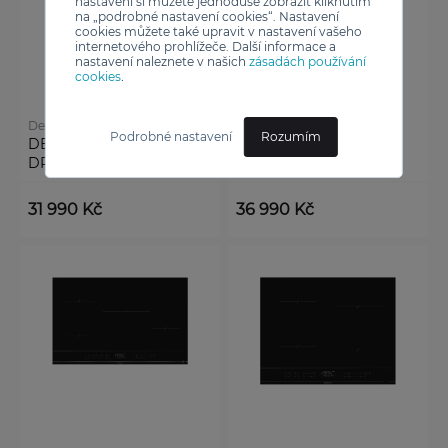
nastavení si můžete jednoduše zobrazit kliknutím
na „podrobné nastavení cookies“. Nastavení
cookies můžete také upravit v nastavení vašeho
internetového prohlížeče. Další informace a
nastavení naleznete v našich
zásadách používání
cookies
.
De Dietrich
De Dietrich
Podrobné nastavení
Rozumím
DESKA INDUKČNÍ
DESKA INDUKČNÍ
DPI4830B
DPI4832B
31 990 Kč
36 990 Kč