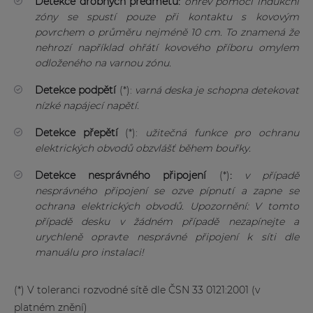
Detekce drobných předmětů:
ohřev pomocí indukční
zóny se spustí pouze při kontaktu s kovovým
povrchem o průměru nejméně 10 cm. To znamená že
nehrozí například ohřátí kovového příboru omylem
odloženého na varnou zónu.
Detekce podpětí
(*):
varná deska je schopna detekovat
nízké napájecí napětí.
Detekce přepětí
(*):
užitečná funkce pro ochranu
elektrických obvodů obzvlášť během bouřky.
Detekce nesprávného připojení
(*)
:
v případě
nesprávného připojení se ozve pípnutí a zapne se
ochrana elektrických obvodů. Upozornění: V tomto
případě desku v žádném případě nezapínejte a
urychleně opravte nesprávné připojení k síti dle
manuálu pro instalaci!
(*) V toleranci rozvodné sítě dle ČSN 33 0121:2001 (v
platném znění)