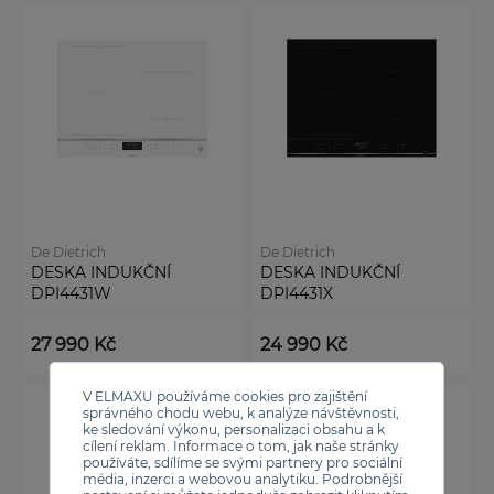
De Dietrich
De Dietrich
DESKA INDUKČNÍ
DESKA INDUKČNÍ
DPI4431W
DPI4431X
27 990 Kč
24 990 Kč
V ELMAXU používáme cookies pro zajištění
správného chodu webu, k analýze návštěvnosti,
ke sledování výkonu, personalizaci obsahu a k
cílení reklam. Informace o tom, jak naše stránky
používáte, sdílíme se svými partnery pro sociální
média, inzerci a webovou analytiku. Podrobnější