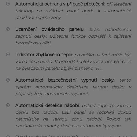
Automatická ochrana v případě přetečení:
při vytečení
tekutiny na ovládací panel dojde k automatické
deaktivaci varné zóny.
Uzamčení ovládacího panelu:
brání náhodnému
zapnutí desky. Užitečná funkce obzvlášť k zajištění
bezpečnosti dětí.
Indikátor zbytkového tepla:
po delším vaření může být
varná zóna horká. V případě teploty vyšší, než 65 °C se
na ovládacím panelu objeví písmeno "H".
Automatické bezpečnostní vypnutí desky:
tento
systém automaticky deaktivuje varnou desku v
případě, že ji zapomenete vypnout.
Automatická detekce nádobí:
pokud zapnete varnou
desku bez nádobí, LED panel se rozbliká dokud
neumístíte na varnou zónu nádobí. Pokud tak
neučiníte do minuty, deska se automaticky vypne.