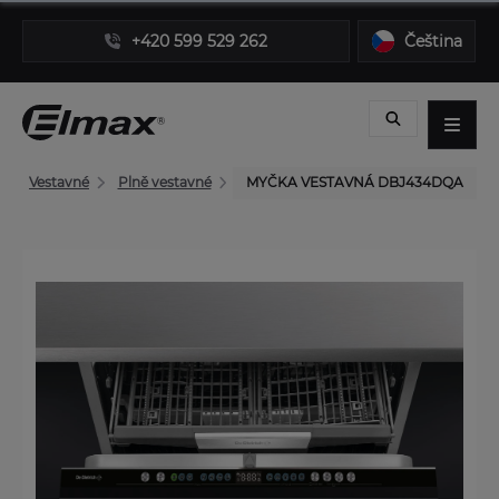
+420 599 529 262
Čeština
í
Vestavné
Plně vestavné
MYČKA VESTAVNÁ DBJ434DQA