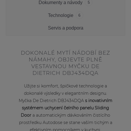
Dokumenty a návody
5
Technologie
6
Servis a podpora
DOKONALÉ MYTÍ NÁDOBÍ BEZ
NÁMAHY, OBJEVTE PLNĚ
VESTAVNOU MYČKU DE
DIETRICH DBJ434DQA
Užijte si komfort, špičkové technologie a
dokonalé výsledky v elegantním designu.
Myčka De Dietrich DBJ434DQA
s inovativním
systémem uchycení čelního panelu Sliding
Door
a automatickým dávkováním čistícího
prostředku Autodose se stane vaším tichým a
efektivním pomocníkem v kuchyni.