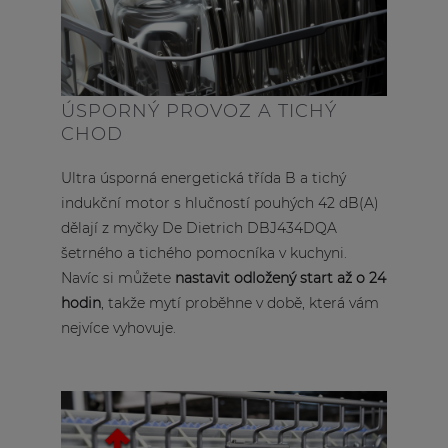
ÚSPORNÝ PROVOZ A TICHÝ
CHOD
Ultra úsporná energetická třída B a tichý
indukční motor s hlučností pouhých 42 dB(A)
dělají z myčky De Dietrich DBJ434DQA
šetrného a tichého pomocníka v kuchyni.
Navíc si můžete
nastavit odložený start až o 24
hodin
, takže mytí proběhne v době, která vám
nejvíce vyhovuje.