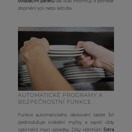
ovládacím panelu
vás včas informují o potřebě
doplnění soli nebo leštidla .
AUTOMATICKÉ PROGRAMY A
BEZPEČNOSTNÍ FUNKCE
Funkce automatického dávkování tablet 3v1
zjednodušuje ovládání myčky a zajistí vždy
optimální mycí výsledky. Díky režimům
Extra