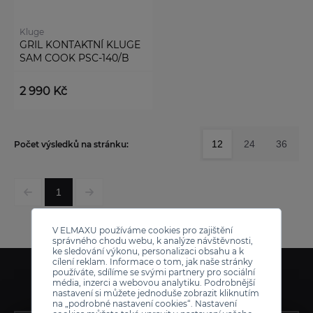
Kluge
GRIL KONTAKTNÍ KLUGE
SAM COOK PSC-140/B
2 990 Kč
12
24
36
Počet výsledků na stránku:
1
V ELMAXU používáme cookies pro zajištění
správného chodu webu, k analýze návštěvnosti,
ke sledování výkonu, personalizaci obsahu a k
cílení reklam. Informace o tom, jak naše stránky
používáte, sdílíme se svými partnery pro sociální
média, inzerci a webovou analytiku. Podrobnější
nastavení si můžete jednoduše zobrazit kliknutím
na „podrobné nastavení cookies“. Nastavení