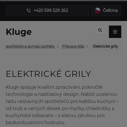
+420 599 529 262
Čeština
Kluge
né spotřebiče a domácí potřeby
Příprava jídla
Elektrické grily
ELEKTRICKÉ GRILY
Kluge spojuje kvalitní zpracování, pokročilé
technologie a nadčasový design. Nabízí ucelenou
řadu vestavných spotřebičů pro každou kuchyni –
od trub a varných desek po myčky, chladničky a
kuchyňské odsavače – s 4letou zárukou pro
bezkonkurenční hodnotu.