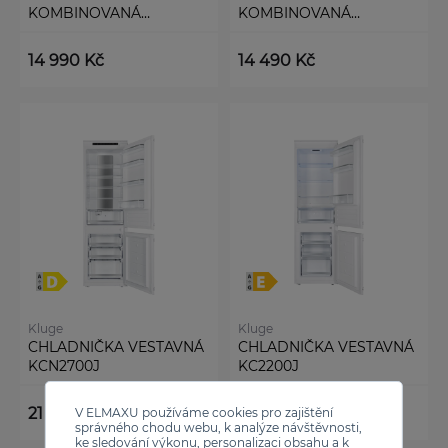
KOMBINOVANÁ
KOMBINOVANÁ
KCN5372LW
KCN4326LD
14 990 Kč
14 490 Kč
Kluge
Kluge
CHLADNIČKA VESTAVNÁ
CHLADNIČKA VESTAVNÁ
KCN2700J
KC2200J
21 990 Kč
13 990 Kč
V ELMAXU používáme cookies pro zajištění
správného chodu webu, k analýze návštěvnosti,
ke sledování výkonu, personalizaci obsahu a k