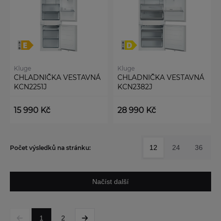
Kluge
Kluge
CHLADNIČKA VESTAVNÁ
CHLADNIČKA VESTAVNÁ
KCN2251J
KCN2382J
15 990 Kč
28 990 Kč
12
24
36
Počet výsledků na stránku:
Načíst další
1
2