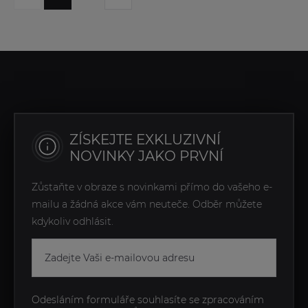
ZÍSKEJTE EXKLUZIVNÍ
NOVINKY JAKO PRVNÍ
Zůstaňte v obraze s novinkami přímo do vašeho e-
mailu a žádná akce vám neuteče. Odběr můžete
kdykoliv odhlásit.
Odesláním formuláře souhlasíte se zpracováním