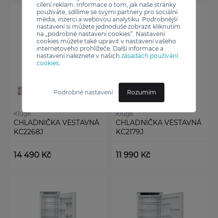
cílení reklam. Informace o tom, jak naše stránky
používáte, sdílíme se svými partnery pro sociální
média, inzerci a webovou analytiku. Podrobnější
nastavení si můžete jednoduše zobrazit kliknutím
na „podrobné nastavení cookies“. Nastavení
cookies můžete také upravit v nastavení vašeho
internetového prohlížeče. Další informace a
nastavení naleznete v našich
zásadách používání
cookies
.
Podrobné nastavení
Rozumím
Kluge
Kluge
CHLADNIČKA VESTAVNÁ
CHLADNIČKA VESTAVNÁ
KC2268J
KC2179J
14 490 Kč
11 990 Kč