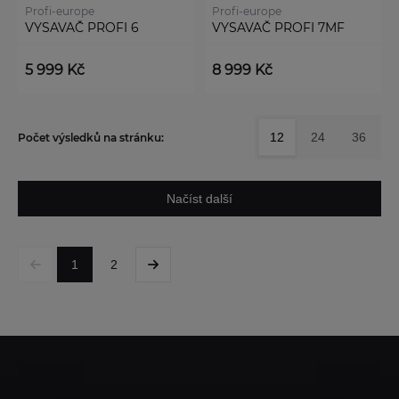
Profi-europe
Profi-europe
VYSAVAČ PROFI 6
VYSAVAČ PROFI 7MF
5 999 Kč
8 999 Kč
12
24
36
Počet výsledků na stránku:
Načíst další
1
2