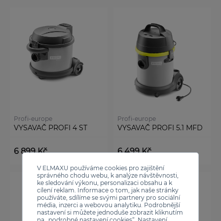
Profi-europe
Profi-europe
VYSAVAČ PROFI 4 ST
VYSAVAČ PROFI 5.1 MFD
6 899 Kč
6 499 Kč
V ELMAXU používáme cookies pro zajištění
správného chodu webu, k analýze návštěvnosti,
ke sledování výkonu, personalizaci obsahu a k
cílení reklam. Informace o tom, jak naše stránky
používáte, sdílíme se svými partnery pro sociální
média, inzerci a webovou analytiku. Podrobnější
nastavení si můžete jednoduše zobrazit kliknutím
na „podrobné nastavení cookies“. Nastavení