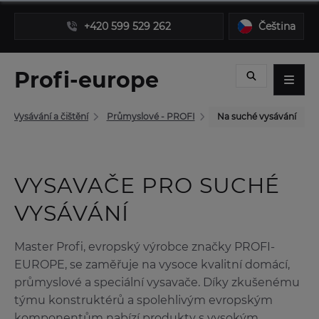
+420 599 529 262
Čeština
Profi-europe
Vysávání a čištění
Průmyslové - PROFI
Na suché vysávání
VYSAVAČE PRO SUCHÉ
VYSÁVÁNÍ
Master Profi, evropský výrobce značky PROFI-
EUROPE, se zaměřuje na vysoce kvalitní domácí,
průmyslové a speciální vysavače. Díky zkušenému
týmu konstruktérů a spolehlivým evropským
komponentům nabízí produkty s vysokým