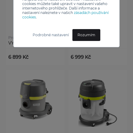
cookies můžete také upravit v nastavení vašeho
internetového prohlížeče. Další informace a
nastavení naleznete v našich
zásadách používání
cookies
.
Podrobné nastavení
Rozumím
Profi-europe
Profi-europe
VYSAVAČ PROFI 1.2.1
VYSAVAČ PROFI 1.2.1 ET
6 899 Kč
6 999 Kč