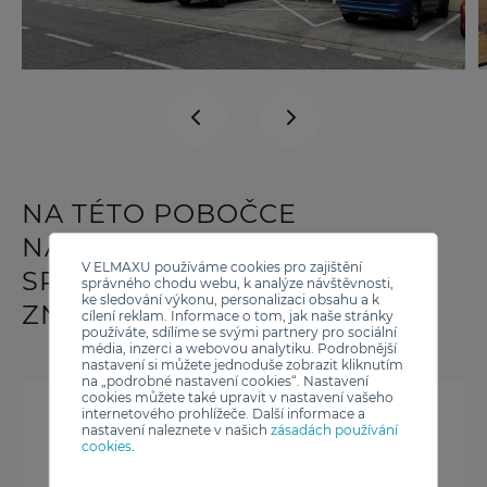
NA TÉTO POBOČCE
NALEZNETE
V ELMAXU používáme cookies pro zajištění
SPOTŘEBIČE OD TĚCHTO
správného chodu webu, k analýze návštěvnosti,
ke sledování výkonu, personalizaci obsahu a k
ZNAČEK
cílení reklam. Informace o tom, jak naše stránky
používáte, sdílíme se svými partnery pro sociální
média, inzerci a webovou analytiku. Podrobnější
nastavení si můžete jednoduše zobrazit kliknutím
na „podrobné nastavení cookies“. Nastavení
cookies můžete také upravit v nastavení vašeho
internetového prohlížeče. Další informace a
nastavení naleznete v našich
zásadách používání
cookies
.