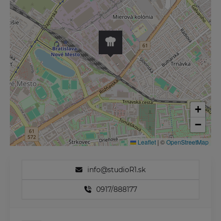
+
−
Leaflet
|
©
OpenStreetMap
info@studioR1.sk
0917/888177