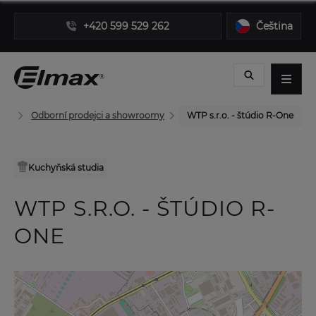
+420 599 529 262
Čeština
Odborní prodejci a showroomy
WTP s.r.o. - štúdio R-One
Kuchyňská studia
WTP S.R.O. - ŠTÚDIO R-
ONE