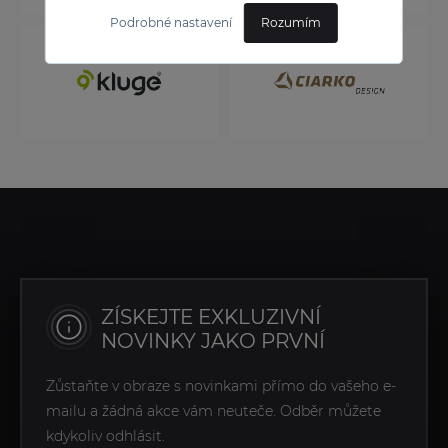
Podrobné nastavení
Rozumím
ZÍSKEJTE EXKLUZIVNÍ
NOVINKY JAKO PRVNÍ
Zůstaňte v obraze s novinkami přímo do vašeho e-
mailu a žádná akce vám neuteče. Odběr můžete
kdykoliv odhlásit.