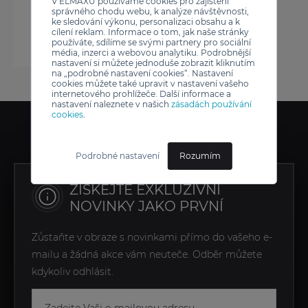
V ELMAXU používáme cookies pro zajištění
správného chodu webu, k analýze návštěvnosti,
ke sledování výkonu, personalizaci obsahu a k
cílení reklam. Informace o tom, jak naše stránky
používáte, sdílíme se svými partnery pro sociální
média, inzerci a webovou analytiku. Podrobnější
nastavení si můžete jednoduše zobrazit kliknutím
na „podrobné nastavení cookies“. Nastavení
cookies můžete také upravit v nastavení vašeho
internetového prohlížeče. Další informace a
nastavení naleznete v našich
zásadách používání
cookies
.
Podrobné nastavení
Rozumím
ZÍSKEJTE EXKLUZIVNÍ
NOVINKY JAKO PRVNÍ
Zůstaňte v obraze s novinkami přímo do vašeho e-
mailu a žádná akce vám neuteče. Odběr můžete
kdykoliv odhlásit.