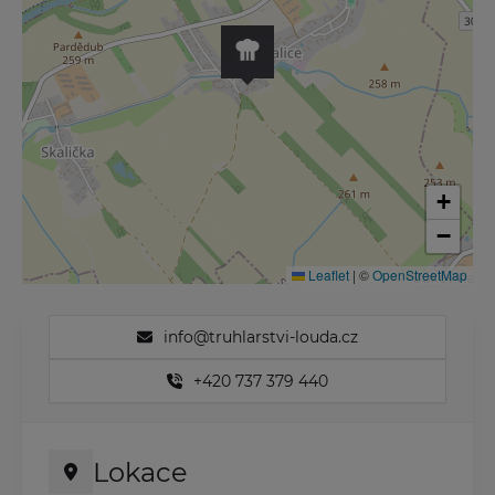
+
−
Leaflet
|
©
OpenStreetMap
info@truhlarstvi-louda.cz
+420 737 379 440
Lokace