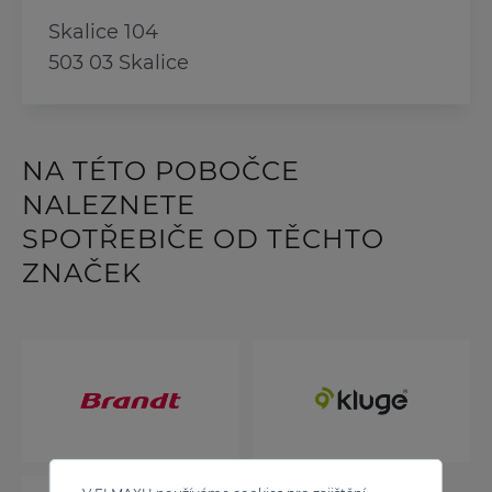
Skalice 104
503 03 Skalice
NA TÉTO POBOČCE
NALEZNETE
SPOTŘEBIČE OD TĚCHTO
ZNAČEK