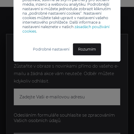
média, inzerci a webovou analytiku. Podrobnější
nastavení si můžete jednoduše zobrazit kliknutím
na „podrobné nastavení cookies“. Nastavení
cookies můžete také upravit v nastavení vašeho
internetového prohlížeče. Další informace a
nastavení naleznete v našich
zásadách používání
cookies
.
ZÍSKEJTE EXKLUZIVNÍ
Podrobné nastavení
Rozumím
NOVINKY JAKO PRVNÍ
Zůstaňte v obraze s novinkami přímo do vašeho e-
mailu a žádná akce vám neuteče. Odběr můžete
kdykoliv odhlásit.
Odesláním formuláře souhlasíte se zpracováním
Vašich osobních údajů.