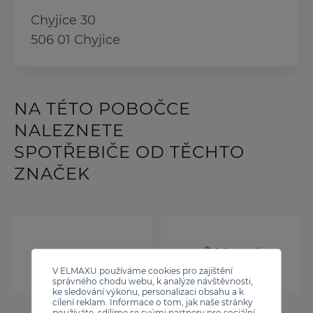
Chyjice 30
506 01 Chyjice
NA TÉTO POBOČCE
NALEZNETE
SPOTŘEBIČE OD TĚCHTO
ZNAČEK
V ELMAXU používáme cookies pro zajištění
správného chodu webu, k analýze návštěvnosti,
ke sledování výkonu, personalizaci obsahu a k
cílení reklam. Informace o tom, jak naše stránky
používáte, sdílíme se svými partnery pro sociální