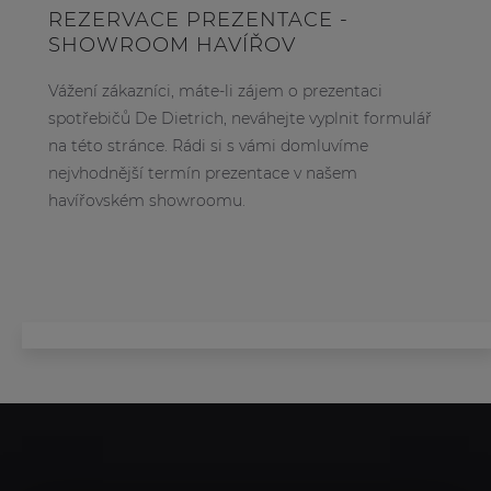
REZERVACE PREZENTACE -
SHOWROOM HAVÍŘOV
Vážení zákazníci, máte-li zájem o prezentaci
spotřebičů De Dietrich, neváhejte vyplnit formulář
na této stránce. Rádi si s vámi domluvíme
nejvhodnější termín prezentace v našem
havířovském showroomu.