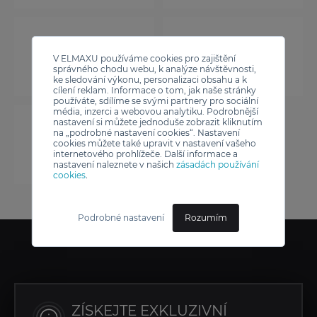
V ELMAXU používáme cookies pro zajištění
správného chodu webu, k analýze návštěvnosti,
ke sledování výkonu, personalizaci obsahu a k
cílení reklam. Informace o tom, jak naše stránky
používáte, sdílíme se svými partnery pro sociální
média, inzerci a webovou analytiku. Podrobnější
nastavení si můžete jednoduše zobrazit kliknutím
na „podrobné nastavení cookies“. Nastavení
cookies můžete také upravit v nastavení vašeho
internetového prohlížeče. Další informace a
nastavení naleznete v našich
zásadách používání
cookies
.
Podrobné nastavení
Rozumím
ZÍSKEJTE EXKLUZIVNÍ