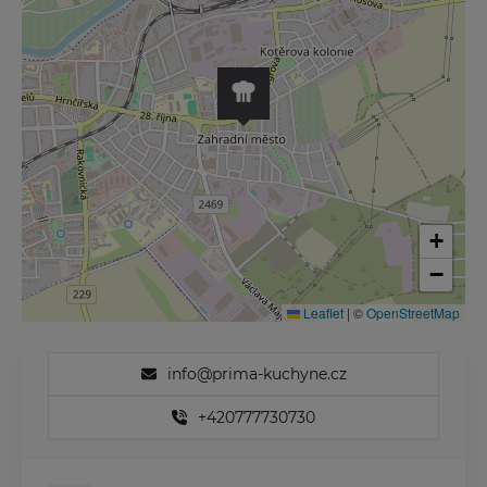
+
−
Leaflet
|
©
OpenStreetMap
info@prima-kuchyne.cz
+420777730730