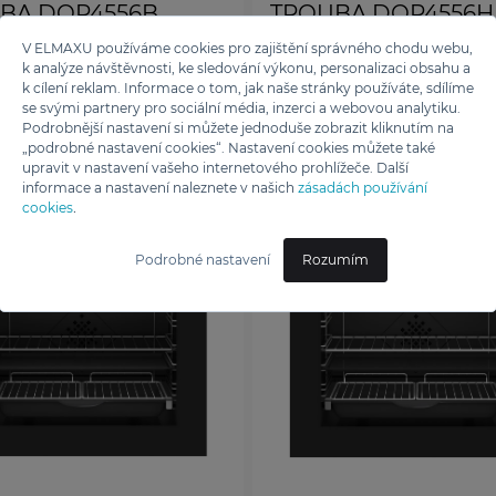
BA DOP4556B
TROUBA DOP4556H
V ELMAXU používáme cookies pro zajištění správného chodu webu,
k analýze návštěvnosti, ke sledování výkonu, personalizaci obsahu a
k cílení reklam. Informace o tom, jak naše stránky používáte, sdílíme
se svými partnery pro sociální média, inzerci a webovou analytiku.
90 Kč
28 990 Kč
Podrobnější nastavení si můžete jednoduše zobrazit kliknutím na
„podrobné nastavení cookies“. Nastavení cookies můžete také
upravit v nastavení vašeho internetového prohlížeče. Další
informace a nastavení naleznete v našich
zásadách používání
cookies
.
Podrobné nastavení
Rozumím