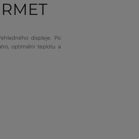
URMET
řehledného displeje. Po
o, optimální teplotu a