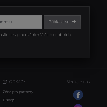
Přihlásit se
asíte se zpracováním Vašich osobních
ODKAZY
Sledujte nás
Zóna pro partnery
E-shop