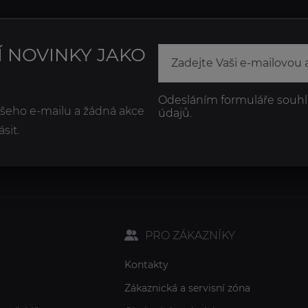
Í NOVINKY JAKO
Odesláním formuláře souhl
ašeho e-mailu a žádná akce
údajů.
sit.
PRO ZÁKAZNÍKY
Kontakty
Zákaznická a servisní zóna