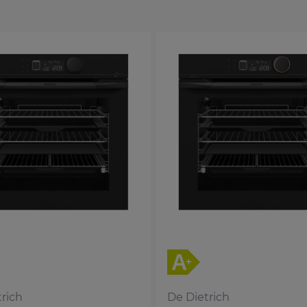
rich
De Dietrich