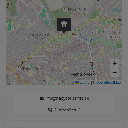
+
−
Leaflet
|
©
OpenStreetMap
mi@nabytoksanas.sk
0905/693417