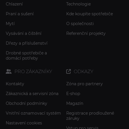
Chlazení
Technologie
Praní a sušení
Kde koupíte spotřebiče
Mytí
O společnosti
Vysávání a čištění
Referenční projekty
Dřezy a příslušenství
Drobné spotřebiče a
domácí potřeby
PRO ZÁKAZNÍKY
ODKAZY
Kontakty
Zóna pro partnery
Zákaznická a servisní zóna
E-shop
Obchodní podmínky
Magazín
Vnitřní oznamovací systém
Registrace prodloužené
záruky
Nastavení cookies
Vstup pro servis