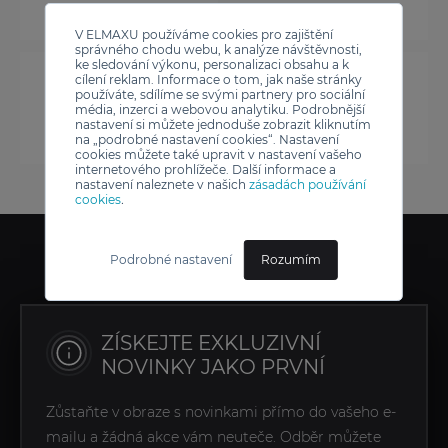
V ELMAXU používáme cookies pro zajištění
správného chodu webu, k analýze návštěvnosti,
ke sledování výkonu, personalizaci obsahu a k
cílení reklam. Informace o tom, jak naše stránky
používáte, sdílíme se svými partnery pro sociální
média, inzerci a webovou analytiku. Podrobnější
nastavení si můžete jednoduše zobrazit kliknutím
na „podrobné nastavení cookies“. Nastavení
cookies můžete také upravit v nastavení vašeho
internetového prohlížeče. Další informace a
nastavení naleznete v našich
zásadách používání
cookies
.
Podrobné nastavení
Rozumím
ZÍSKEJTE EXKLUZIVNÍ
NOVINKY JAKO PRVNÍ
Zůstaňte v obraze s novinkami přímo do vašeho e-
mailu a žádná akce vám neuteče. Odběr můžete