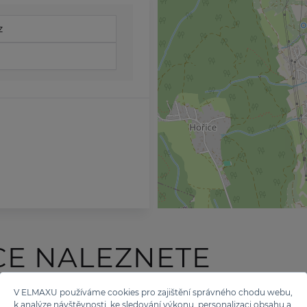
z
CE NALEZNETE
 TĚCHTO ZNAČEK
V ELMAXU používáme cookies pro zajištění správného chodu webu,
k analýze návštěvnosti, ke sledování výkonu, personalizaci obsahu a