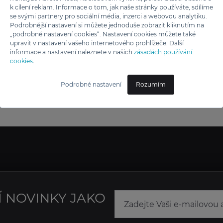
k cílení reklam. Informace o tom, jak naše stránky používáte, sdílíme
se svými partnery pro sociální média, inzerci a webovou analytiku.
Podrobnější nastavení si můžete jednoduše zobrazit kliknutím na
„podrobné nastavení cookies“. Nastavení cookies můžete také
upravit v nastavení vašeho internetového prohlížeče. Další
informace a nastavení naleznete v našich
zásadách používání
cookies
.
Podrobné nastavení
Rozumím
Í NOVINKY JAKO