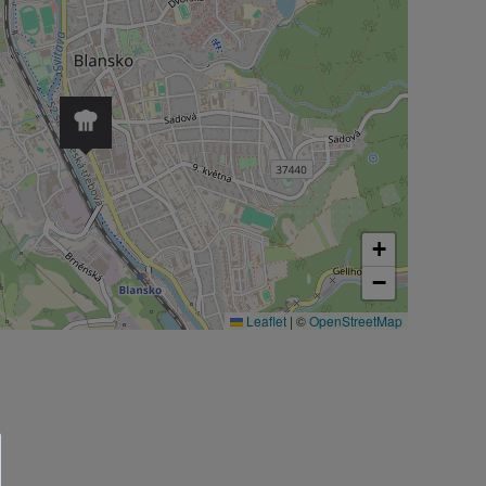
+
−
Leaflet
|
©
OpenStreetMap