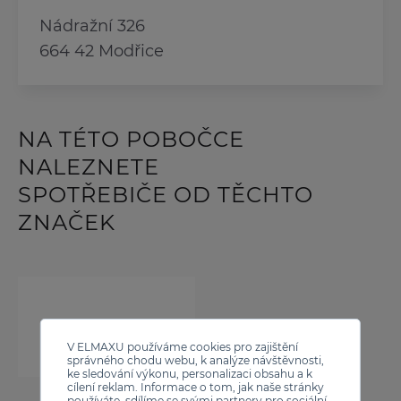
Nádražní 326
664 42 Modřice
NA TÉTO POBOČCE
NALEZNETE
SPOTŘEBIČE OD TĚCHTO
ZNAČEK
V ELMAXU používáme cookies pro zajištění
správného chodu webu, k analýze návštěvnosti,
ke sledování výkonu, personalizaci obsahu a k
cílení reklam. Informace o tom, jak naše stránky
používáte, sdílíme se svými partnery pro sociální