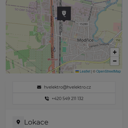
+
−
Leaflet
|
©
OpenStreetMap
hvelektro@hvelektro.cz
+420 549 211 132
Lokace