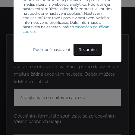
média, inzerci a webovou analytiku. Podrobnější
nastavení si můžete jednoduše zobrazit kliknutím
na „podrobné nastavení cookies“. Nastavení
cookies můžete také upravit v nastavení vašeho
internetového prohlížeče. Další informace a
nastavení naleznete v našich
zásadách používání
cookies
.
ZÍSKEJTE EXKLUZIVNÍ
Podrobné nastavení
Rozumím
NOVINKY JAKO PRVNÍ
Zůstaňte v obraze s novinkami přímo do vašeho e-
mailu a žádná akce vám neuteče. Odběr můžete
kdykoliv odhlásit.
Odesláním formuláře souhlasíte se zpracováním
Vašich osobních údajů.