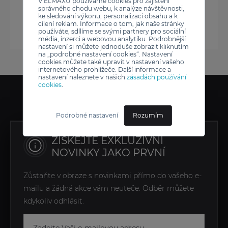
V ELMAXU používáme cookies pro zajištění
správného chodu webu, k analýze návštěvnosti,
ke sledování výkonu, personalizaci obsahu a k
cílení reklam. Informace o tom, jak naše stránky
používáte, sdílíme se svými partnery pro sociální
média, inzerci a webovou analytiku. Podrobnější
nastavení si můžete jednoduše zobrazit kliknutím
na „podrobné nastavení cookies“. Nastavení
cookies můžete také upravit v nastavení vašeho
internetového prohlížeče. Další informace a
nastavení naleznete v našich
zásadách používání
cookies
.
Podrobné nastavení
Rozumím
ZÍSKEJTE EXKLUZIVNÍ
NOVINKY JAKO PRVNÍ
Zůstaňte v obraze s novinkami přímo do vašeho e-
mailu a žádná akce vám neuteče. Odběr můžete
kdykoliv odhlásit.