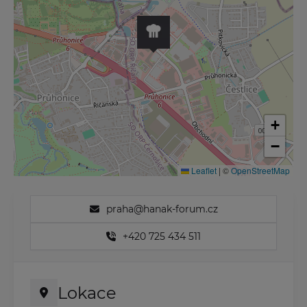
+
−
Leaflet
|
©
OpenStreetMap
praha@hanak-forum.cz
+420 725 434 511
Lokace