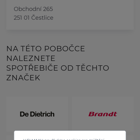
Obchodní 265
251 01 Čestlice
NA TÉTO POBOČCE
NALEZNETE
SPOTŘEBIČE OD TĚCHTO
ZNAČEK