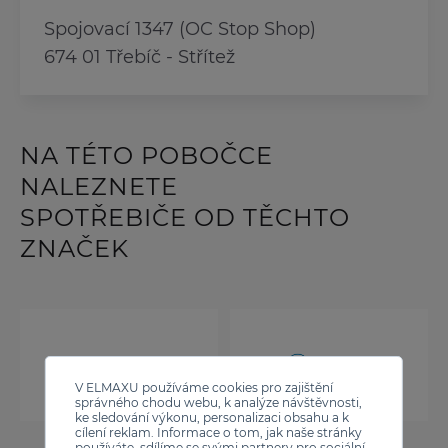
Spojovací 1347 (OC Stop Shop)
674 01 Třebíč - Střítež
NA TÉTO POBOČCE
NALEZNETE
SPOTŘEBIČE OD TĚCHTO
ZNAČEK
V ELMAXU používáme cookies pro zajištění
správného chodu webu, k analýze návštěvnosti,
ke sledování výkonu, personalizaci obsahu a k
cílení reklam. Informace o tom, jak naše stránky
používáte, sdílíme se svými partnery pro sociální