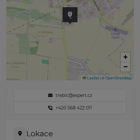
+
−
Leaflet
|
©
OpenStreetMap
trebic@expert.cz
+420 568 422 011
Lokace