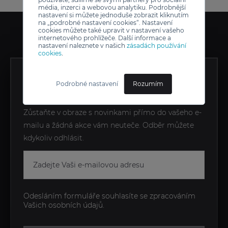
média, inzerci a webovou analytiku. Podrobnější
nastavení si můžete jednoduše zobrazit kliknutím
na „podrobné nastavení cookies“. Nastavení
cookies můžete také upravit v nastavení vašeho
internetového prohlížeče. Další informace a
nastavení naleznete v našich
zásadách používání
cookies
.
ZÍSKEJTE EXKLUZIVNÍ
Podrobné nastavení
Rozumím
NOVINKY JAKO PRVNÍ
Zůstaňte v obraze s novinkami přímo do vašeho e-
mailu a žádná akce vám neuteče. Odběr můžete
kdykoliv odhlásit.
Odesláním formuláře souhlasíte se zpracováním
Vašich osobních údajů.