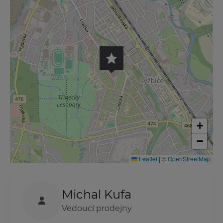
+
−
Leaflet
|
©
OpenStreetMap
Michal Kufa
Vedoucí prodejny