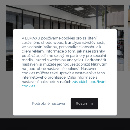
V ELMAXU používáme cookies pro zajištění
správného chodu webu, k analýze návštěvnosti,
ke sledování výkonu, personalizaci obsahu a k
cílení reklam. Informace o tom, jak naše stránky
používáte, sdílíme se svými partnery pro sociální
média, inzerci a webovou analytiku. Podrobnější
nastavení si můžete jednoduše zobrazit kliknutím
na „podrobné nastavení cookies“. Nastavení
cookies můžete také upravit v nastavení vašeho
internetového prohlížeče. Další informace a
nastavení naleznete v našich
zásadách používání
cookies
.
Podrobné nastavení
Rozumím