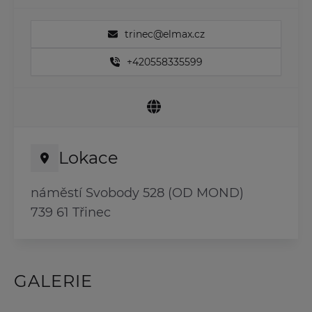
trinec@elmax.cz
+420558335599
Lokace
náměstí Svobody 528 (OD MOND)
739 61 Třinec
GALERIE