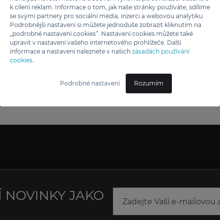
k cílení reklam. Informace o tom, jak naše stránky používáte, sdílíme
se svými partnery pro sociální média, inzerci a webovou analytiku.
Podrobnější nastavení si můžete jednoduše zobrazit kliknutím na
„podrobné nastavení cookies“. Nastavení cookies můžete také
upravit v nastavení vašeho internetového prohlížeče. Další
informace a nastavení naleznete v našich
zásadách používání
cookies
.
Podrobné nastavení
Rozumím
Í NOVINKY JAKO