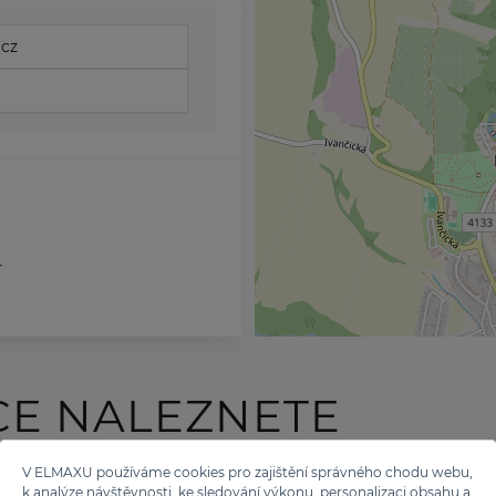
.cz
4
CE NALEZNETE
 TĚCHTO ZNAČEK
V ELMAXU používáme cookies pro zajištění správného chodu webu,
k analýze návštěvnosti, ke sledování výkonu, personalizaci obsahu a