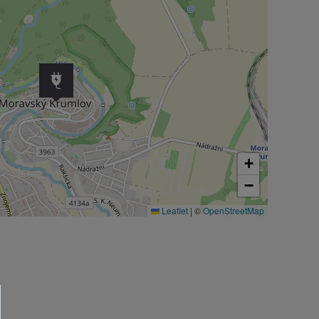
+
−
Leaflet
|
©
OpenStreetMap