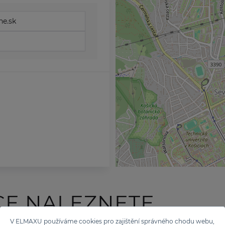
e.sk
CE NALEZNETE
V ELMAXU používáme cookies pro zajištění správného chodu webu,