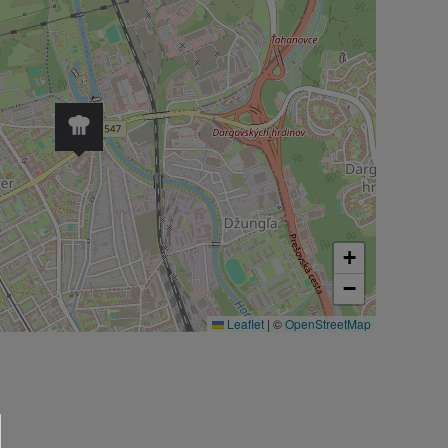
+
−
Leaflet
|
©
OpenStreetMap