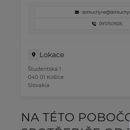
dotkuchyne@dotkuchyn
0911/501505
Lokace
Študentská 1
040 01 Košice
Slovakia
NA TÉTO POBOČ