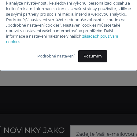
 TĚCHTO ZNAČEK
k analýze návštěvnosti, ke sledování výkonu, personalizaci obsahu a
k cílení reklam. Informace o tom, jak naše stránky používáte, sdílíme
se svými partnery pro sociální média, inzerci a webovou analytiku.
Podrobnější nastavení si můžete jednoduše zobrazit kliknutím na
„podrobné nastavení cookies“. Nastavení cookies můžete také
upravit v nastavení vašeho internetového prohlížeče. Další
informace a nastavení naleznete v našich
zásadách používání
cookies
.
Podrobné nastavení
Rozumím
Í NOVINKY JAKO