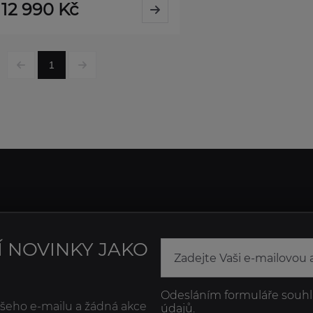
12 990 Kč
1
Í NOVINKY JAKO
Odesláním formuláře souhl
ašeho e-mailu a žádná akce
údajů.