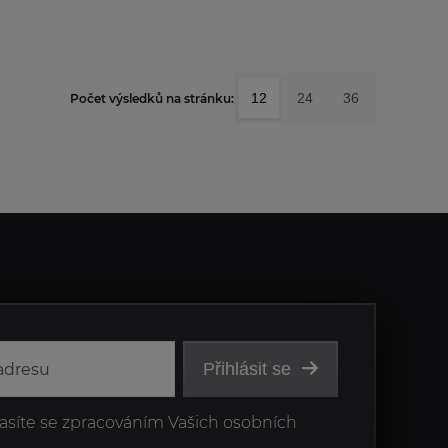
12
24
36
Počet výsledků na stránku:
Přihlásit se
asíte se zpracováním Vašich osobních