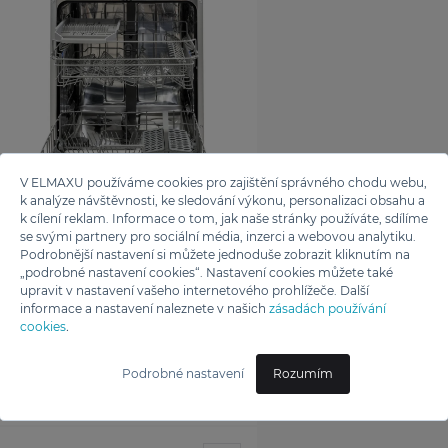
V ELMAXU používáme cookies pro zajištění správného chodu webu,
k analýze návštěvnosti, ke sledování výkonu, personalizaci obsahu a
k cílení reklam. Informace o tom, jak naše stránky používáte, sdílíme
se svými partnery pro sociální média, inzerci a webovou analytiku.
Podrobnější nastavení si můžete jednoduše zobrazit kliknutím na
„podrobné nastavení cookies“. Nastavení cookies můžete také
upravit v nastavení vašeho internetového prohlížeče. Další
informace a nastavení naleznete v našich
zásadách používání
cookies
.
Brandt
MYČKA VESTAVNÁ
Podrobné nastavení
Rozumím
BDJ3424VB