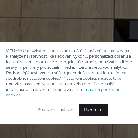
V ELMAXU používáme cookies pro zajištění správného chodu webu,
k analýze návštěvnosti, ke sledování výkonu, personalizaci obsahu a
k cílení reklam. Informace o tom, jak naše stránky používáte, sdílíme
se svými partnery pro sociální média, inzerci a webovou analytiku.
Podrobnější nastavení si můžete jednoduše zobrazit kliknutím na
„podrobné nastavení cookies“. Nastavení cookies můžete také
upravit v nastavení vašeho internetového prohlížeče. Další
informace a nastavení naleznete v našich
zásadách používání
cookies
.
Podrobné nastavení
Rozumím