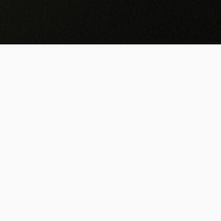
Interiérová influencerka Petra Tomková (@petul_
miluje přírodu, zvířata a „Hygge” styl, který přináš
domov je plný světla, tepla, přírodních materiál
doplňků. Petřin úžasný cit, estetika a vychytané 
sledujících na sociálních sítích a nadšené komen
krásný interiér, který vychází ze skandinávského 
Čistému a vzdušnému designu kuchyně, která
neustále mění a přizpůsobuje ročním obdobím