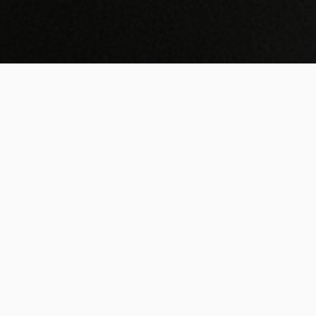
living) jak sama píše,
DATUM REALIZACE
í pocit štěstí a pohody. Její
2024
ů, neutrálních barev a
nápady baví tisíce
táře jen potvrzují, že
stylu, nás nepřestává bavit.
 se díky krásným doplňkům
, svátkům nebo náladě,