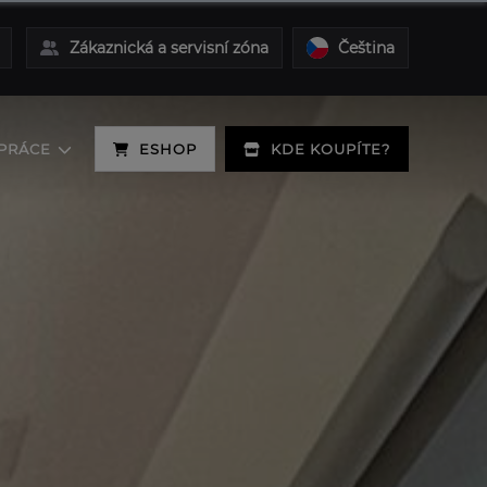
Zákaznická a servisní zóna
Čeština
PRÁCE
ESHOP
KDE KOUPÍTE?